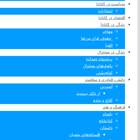
سیاست در کانادا
انتخابات
اقتصاد در کانادا
زندگی در کانادا
مهاجر
‌ حقوق، فرای مرزها
الفبا
زندگی در مونترال
پیشنهاد «مداد»
پاتوق‌های مونترال
کوله‌پشتی
دانش، فناوری و سلامت
آسپرین
از دکتر بپرسید
کلاچ و دنده
فرهنگ و هنر
بامداد
کتابخانه
داستان
افسانه‌های بومیان