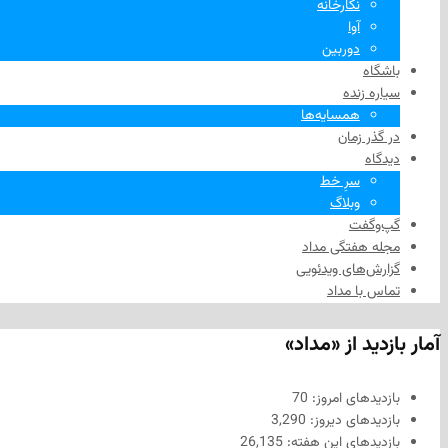
نگارخانه
آوا
دوربین
باشگاه
سیاره زنده
همسایه‌ها
در گذر زمان
دیدگاه
سرِ خط
وبلاگ
گپ‌وگفت
مجله هفتگی مداد
گزارش‌های ویدئویی
تماس با مداد
آمار بازدید از «مداد»
بازدیدهای امروز:
70
بازدیدهای دیروز:
3,290
بازدیدهای این هفته:
26,135