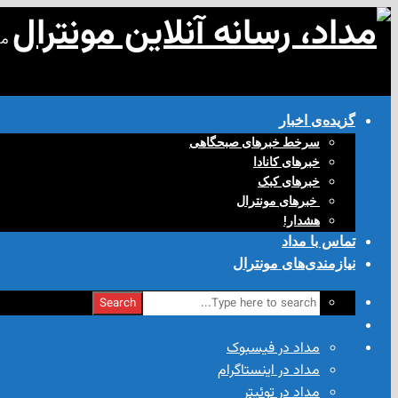
مد
گزیده‌ی‌ اخبار
سرخط خبرهای صبحگاهی
خبرهای کانادا
خبرهای کبک
‌ خبرهای مونترال
هشدار!
تماس با مداد
نیازمندی‌های مونترال
Search
مداد در فیسبوک
مداد در اینستاگرام
مداد در توئیتر