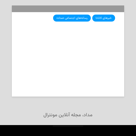
خبرهای کانادا
رسانه‌های اجتماعی «مداد»
افزایش قیمت تمبرهای پست کانادا از
امروز
2025-01-13
تحریریه‌ی «مداد»
مداد، مجله آنلاین مونترال