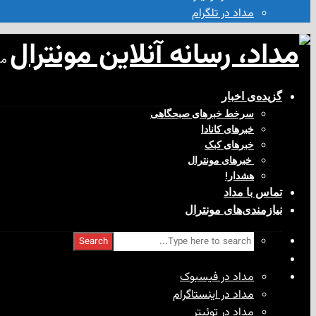
مداد در تلگرام
مد
گزیده‌ی‌ اخبار
سرخط خبرهای صبحگاهی
خبرهای کانادا
خبرهای کبک
‌ خبرهای مونترال
هشدار!
تماس با مداد
نیازمندی‌های مونترال
Search
مداد در فیسبوک
مداد در اینستاگرام
مداد در توئیتر