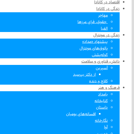
اقتصاد در کانادا
زندگی در کانادا
مهاجر
‌ حقوق، فرای مرزها
الفبا
زندگی در مونترال
پیشنهاد «مداد»
پاتوق‌های مونترال
کوله‌پشتی
دانش، فناوری و سلامت
آسپرین
از دکتر بپرسید
کلاچ و دنده
فرهنگ و هنر
بامداد
کتابخانه
داستان
افسانه‌های بومیان
نگارخانه
آوا
دوربین