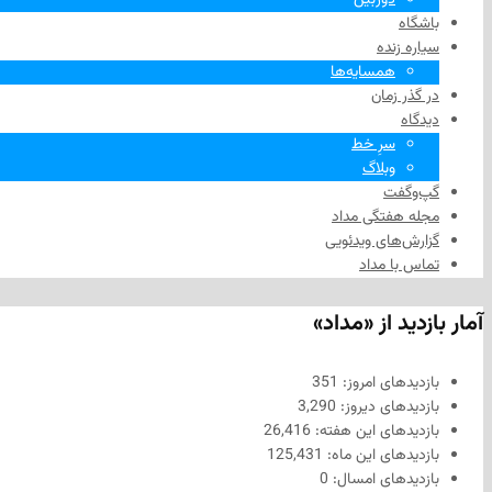
باشگاه
سیاره زنده
همسایه‌ها
در گذر زمان
دیدگاه
سرِ خط
وبلاگ
گپ‌وگفت
مجله هفتگی مداد
گزارش‌های ویدئویی
تماس با مداد
آمار بازدید از «مداد»
بازدیدهای امروز:
351
بازدیدهای دیروز:
3,290
بازدیدهای این هفته:
26,416
بازدیدهای این ماه:
125,431
بازدیدهای امسال:
0