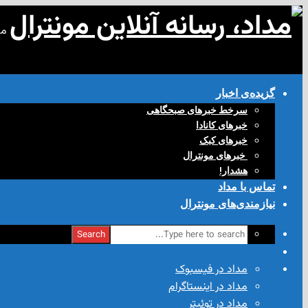
مد
گزیده‌ی‌ اخبار
سرخط خبرهای صبحگاهی
خبرهای کانادا
خبرهای کبک
‌ خبرهای مونترال
هشدار!
تماس با مداد
نیازمندی‌های مونترال
Search
مداد در فیسبوک
مداد در اینستاگرام
مداد در توئیتر