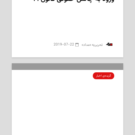
2019-07-22
‌ تحریریه «مداد»
گزیده‌ی‌ اخبار
از رد درخواست تعلیق قانون ۲۱ تا
هشدار درباره موج جدید گرما در کبک