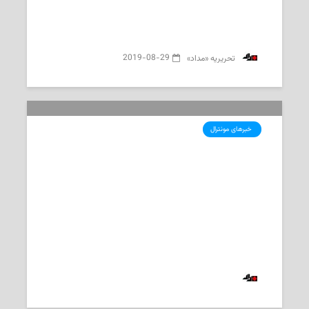
2019-08-29
‌ تحریریه «مداد»
‌ خبرهای مونترال
اصلاح نقشه مناطق سیل‌خیز، بازنگری
در ساختار بزرگراه ۴۴۰ و نظرسنجی
جدید درباره قانون ۲۱
2019-08-07
‌ تحریریه «مداد»