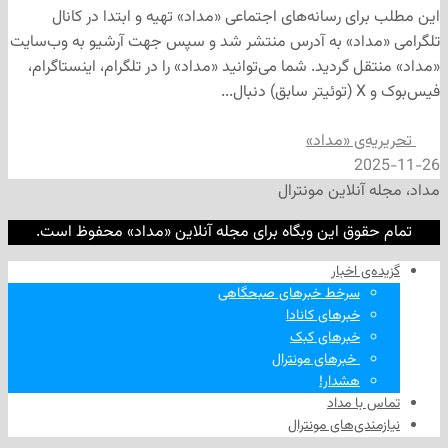
ی رسانه‌های اجتماعی «مداد» تهیه و ابتدا در کانال
داد» به آدرس منتشر شد و سپس جهت آرشیو به وب‌سایت
 گردید. شما می‌توانید «مداد» را در تلگرام، اینستاگرام،
‌ی «مداد»
2
نلاین مونترال
وق این وبگاه برای مجله آنلاین «مداد» محفوظ است.
‌ اخبار
سرخط خبرهای صبحگاهی
خبرهای کانادا
خبرهای کبک
‌ خبرهای مونترال
هشدار!
ا مداد
دی‌های مونترال