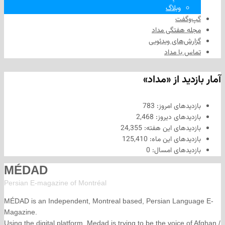
وبلاگ
فت
هفتگی مداد
های ویدئویی
ا مداد
د از «مداد»
های امروز:
783
های دیروز:
2,468
های این هفته:
24,355
های این ماه:
125,410
های امسال:
0
MÉDAD
Persian E-magazine of Montr
éal
MÉDAD is an Independent, Montreal based, Persian La
Magazine.
Using the digital platform, Medad is trying to be the voice