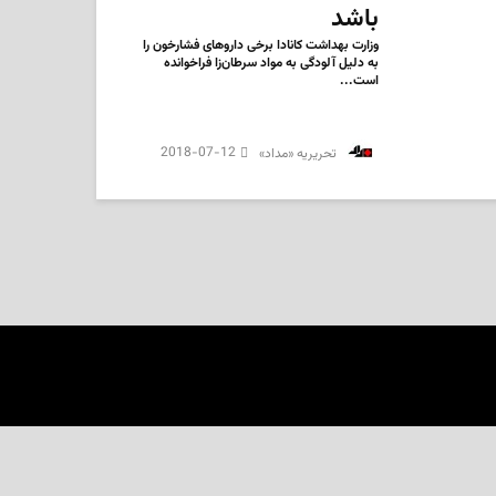
باشد
وزارت بهداشت کانادا برخی داروهای فشارخون را
به دلیل آلودگی به مواد سرطان‌زا فراخوانده
است...
2018-07-12
‌ تحریریه «مداد»