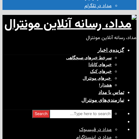
مداد در تلگرام
آنلاین مونترال
ی‌ اخبار
سرخط خبرهای صبحگاهی
خبرهای کانادا
خبرهای کبک
‌ خبرهای مونترال
هشدار!
با مداد
ندی‌های مونترال
Search
مداد در فیسبوک
مداد در اینستاگرام