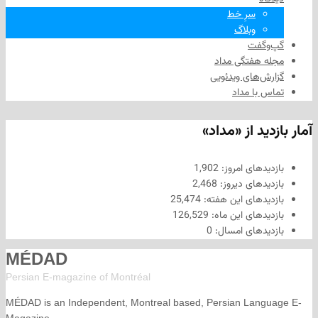
سرِ خط
وبلاگ
فت
هفتگی مداد
های ویدئویی
ا مداد
د از «مداد»
های امروز:
1,902
های دیروز:
2,468
های این هفته:
25,474
های این ماه:
126,529
های امسال:
0
MÉDAD
Persian E-magazine of Montr
éal
MÉDAD is an Independent, Montreal based, Persian La