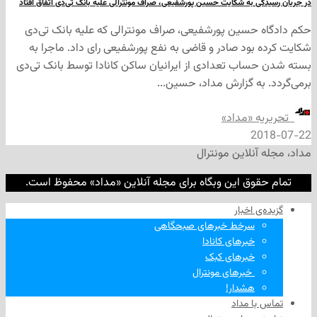
 به شکایت حسین پورشفیعی، صراف مونترالی علیه بانک تی‌دی اتفاق افتاد
حسین پورشفیعی، صراف مونترالی که علیه بانک تی‌دی
بود صادر و قاضی به نفع پورشفیعی رای داد. ماجرا به
اب تعدادی از ایرانیان ساکن کانادا توسط بانک تی‌دی
به گزارش مداد، حسین...
ه «مداد»
2
نلاین مونترال
وق این وبگاه برای مجله آنلاین «مداد» محفوظ است.
‌ اخبار
سرخط خبرهای صبحگاهی
خبرهای کانادا
خبرهای کبک
‌ خبرهای مونترال
هشدار!
ا مداد