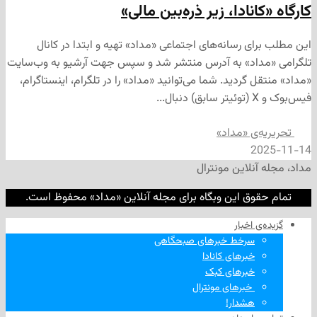
انادا، زیر ذره‌بین مالی»
ی رسانه‌های اجتماعی «مداد» تهیه و ابتدا در کانال
داد» به آدرس منتشر شد و سپس جهت آرشیو به وب‌سایت
 گردید. شما می‌توانید «مداد» را در تلگرام، اینستاگرام،
‌ی «مداد»
2
نلاین مونترال
وق این وبگاه برای مجله آنلاین «مداد» محفوظ است.
‌ اخبار
سرخط خبرهای صبحگاهی
خبرهای کانادا
خبرهای کبک
‌ خبرهای مونترال
هشدار!