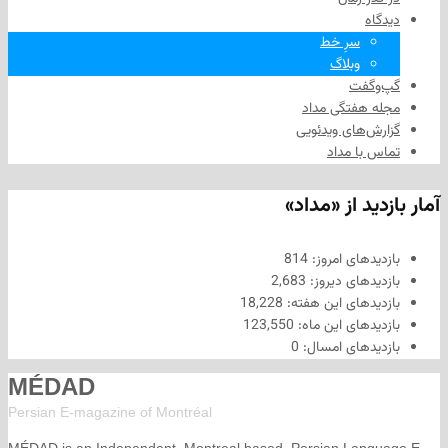
سرِ خط
وبلاگ
فت
هفتگی مداد
های ویدئویی
ا مداد
د از «مداد»
های امروز:
814
های دیروز:
2,683
های این هفته:
18,228
های این ماه:
123,550
های امسال:
0
MÉDAD
Persian E-magazine of Montr
éal
MÉDAD is an Independent, Montreal based, Persian La