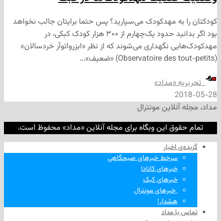
به مهدکودک می‌سپارید؟ پس حتما برایتان جالب نخواهد
بود اگر بدانید حدود یک‌چهارم از ۳۰۰ هزار کودک کبکی، در
ی نگهداری می‌شوند که از نظر «ابزرواتوآر خردسالان»
ه «مداد»
2
نلاین مونترال
وق این وبگاه برای مجله آنلاین «مداد» محفوظ است.
‌ اخبار
سرخط خبرهای صبحگاهی
خبرهای کانادا
خبرهای کبک
‌ خبرهای مونترال
هشدار!
ا مداد