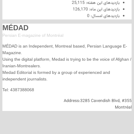
های این هفته:
25,115
های این ماه:
126,170
های امسال:
0
MÉDAD
Persian E-magazine of Montr
éal
MÉDAD is an Independent, Montreal based, Persian La
Magazine.
Using the digital platform, Medad is trying to be the voice
Iranian-Montrealers.
Medad Editorial is formed by a group of experienced and
independent journalists.
Tel: 4387388068
Address:3285 Cavendish