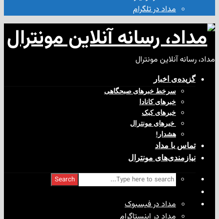
مداد در تلگرام
آنلاین مونترال
ی‌ اخبار
سرخط خبرهای صبحگاهی
خبرهای کانادا
خبرهای کبک
‌ خبرهای مونترال
هشدار!
با مداد
ندی‌های مونترال
Search
مداد در فیسبوک
مداد در اینستاگرام