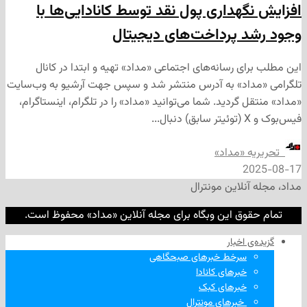
گهداری پول نقد توسط کانادایی‌ها با
 پرداخت‌های دیجیتال
ی رسانه‌های اجتماعی «مداد» تهیه و ابتدا در کانال
داد» به آدرس منتشر شد و سپس جهت آرشیو به وب‌سایت
 گردید. شما می‌توانید «مداد» را در تلگرام، اینستاگرام،
ه «مداد»
2
نلاین مونترال
وق این وبگاه برای مجله آنلاین «مداد» محفوظ است.
‌ اخبار
سرخط خبرهای صبحگاهی
خبرهای کانادا
خبرهای کبک
‌ خبرهای مونترال