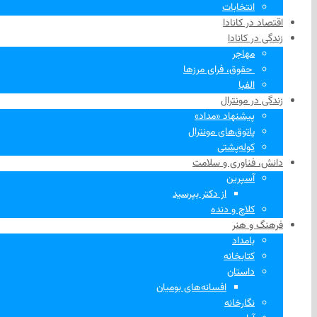
انتخابات
اقتصاد در کانادا
زندگی در کانادا
مهاجر
‌ حقوق، فرای مرزها
الفبا
زندگی در مونترال
پیشنهاد «مداد»
پاتوق‌های مونترال
کوله‌پشتی
دانش، فناوری و سلامت
آسپرین
از دکتر بپرسید
کلاچ و دنده
فرهنگ و هنر
بامداد
کتابخانه
داستان
افسانه‌های بومیان
نگارخانه