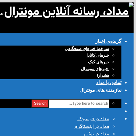
مد
گزیده‌ی‌ اخبار
سرخط خبرهای صبحگاهی
خبرهای کانادا
خبرهای کبک
‌ خبرهای مونترال
هشدار!
تماس با مداد
نیازمندی‌های مونترال
Search
مداد در فیسبوک
مداد در اینستاگرام
مداد در توئیتر