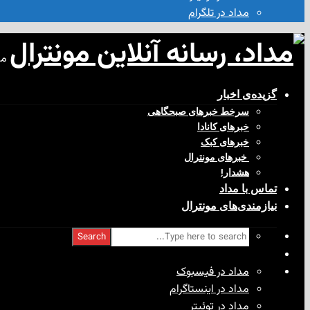
مداد در تلگرام
مد
گزیده‌ی‌ اخبار
سرخط خبرهای صبحگاهی
خبرهای کانادا
خبرهای کبک
‌ خبرهای مونترال
هشدار!
تماس با مداد
نیازمندی‌های مونترال
Search
مداد در فیسبوک
مداد در اینستاگرام
مداد در توئیتر