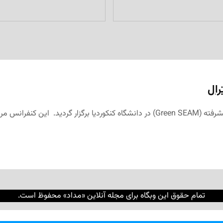
رال
حدود دو هفته پیش کنفرانس سالانه مهندسی سطج سبز برای تولید پیشرفته (Green SEAM) در
تمام حقوق این وبگاه برای مجله آنلاین «مداد» محفوظ است.