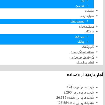
آوا
دوربین
باشگاه
سیاره زنده
همسایه‌ها
در گذر زمان
دیدگاه
سرِ خط
وبلاگ
گپ‌وگفت
مجله هفتگی مداد
گزارش‌های ویدئویی
تماس با مداد
آمار بازدید از «مداد»
بازدیدهای امروز:
474
بازدیدهای دیروز:
3,290
بازدیدهای این هفته:
26,539
بازدیدهای این ماه:
125,554