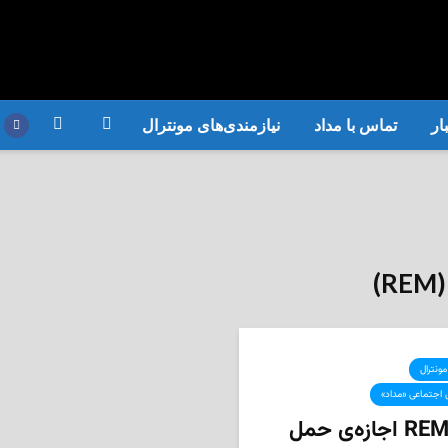
ار
تماس با مداد
نیازمندی‌های مونترال
مونترال
 اجتماعی «مداد»
قطار REM اجازه‌ی حمل