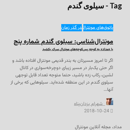
ه پنج
ه باشد و
انال
 توجهی
 برخی از