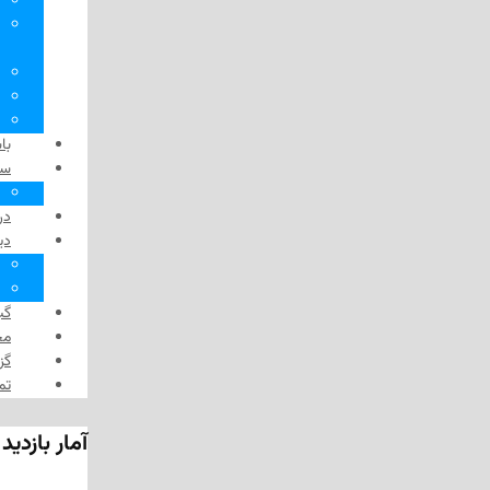
کتابخانه
داستان
افسانه‌های بومیان
نگارخانه
آوا
دوربین
باشگاه
سیاره زنده
همسایه‌ها
در گذر زمان
دیدگاه
سرِ خط
وبلاگ
گپ‌وگفت
مجله هفتگی مداد
گزارش‌های ویدئویی
تماس با مداد
آمار بازدید از «مداد»