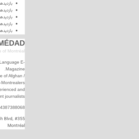
بازدیدهای امروز:
2,401
بازدیدهای دیروز:
3,290
بازدیدهای این هفته:
28,466
بازدیدهای این ماه:
127,481
بازدیدهای امسال:
0
MÉDAD
Persian E-magazine of Montr
éal
MÉDAD is an Independent, Montreal based, Persian Language E-
Magazine.
Using the digital platform, Medad is trying to be the voice of Afghan /
Iranian-Montrealers.
Medad Editorial is formed by a group of experienced and
independent journalists.
Tel: 4387388068
Address:3285 Cavendish Blvd, #355
Montréal