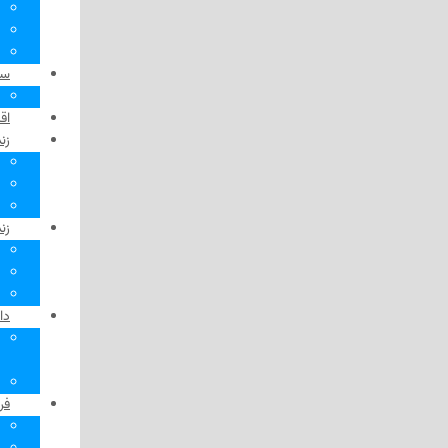
‌ خبرهای مونترال
نمای نزدیک
هشدار!
سیاست در کانادا
انتخابات
اقتصاد در کانادا
زندگی در کانادا
مهاجر
‌ حقوق، فرای مرزها
الفبا
زندگی در مونترال
پیشنهاد «مداد»
پاتوق‌های مونترال
کوله‌پشتی
دانش، فناوری و سلامت
آسپرین
از دکتر بپرسید
کلاچ و دنده
فرهنگ و هنر
بامداد