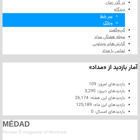
 زمان
سرِ خط
وبلاگ
فت
هفتگی مداد
های ویدئویی
ا مداد
د از «مداد»
های امروز:
109
های دیروز:
3,290
های این هفته:
26,174
های این ماه:
125,189
های امسال:
0
MÉDAD
Persian E-magazine of Montr
éal