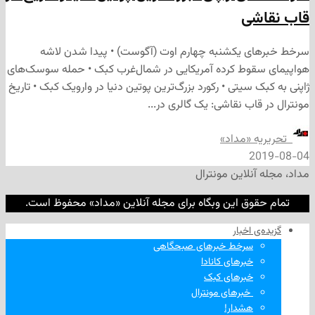
شی
ی یکشنبه چهارم اوت (آگوست) • پیدا شدن لاشه
قوط کرده آمریکایی در شمال‌غرب کبک • حمله سوسک‌های
 سیتی • رکورد بزرگ‌ترین پوتین دنیا در وارویک کبک • تاریخ
اب نقاشی: یک گالری در...
ه «مداد»
2
نلاین مونترال
وق این وبگاه برای مجله آنلاین «مداد» محفوظ است.
‌ اخبار
سرخط خبرهای صبحگاهی
خبرهای کانادا
خبرهای کبک
‌ خبرهای مونترال
هشدار!