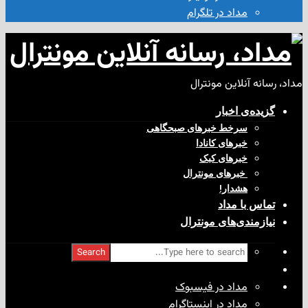
مداد در تلگرام
آنلاین مونترال
ی‌ اخبار
سرخط خبرهای صبحگاهی
خبرهای کانادا
خبرهای کبک
‌ خبرهای مونترال
هشدار!
با مداد
ندی‌های مونترال
Search
مداد در فیسبوک
مداد در اینستاگرام