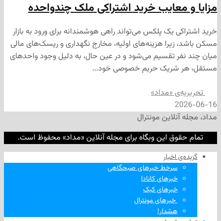
معایب خرید اشتراکی ملک چندواحده
ی یک پلکس می‌تواند راهی هوشمندانه برای ورود به بازار
زیرا هزینه‌های اولیه، مخارج نگهداری و ریسک‌های مالی
ر تقسیم می‌شود و در عین حال، به دلیل وجود واحدهای
شریک حریم خصوصی خود...
‌ی «مداد»
2
نلاین مونترال
وق این وبگاه برای مجله آنلاین «مداد» محفوظ است.
‌ اخبار
سرخط خبرهای صبحگاهی
خبرهای کانادا
خبرهای کبک
‌ خبرهای مونترال
هشدار!