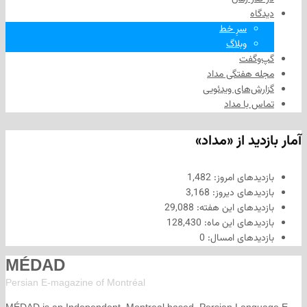
سرِ خط
وبلاگ
فت
هفتگی مداد
های ویدئویی
ا مداد
د از «مداد»
های امروز:
1,482
های دیروز:
3,168
های این هفته:
29,088
های این ماه:
128,430
های امسال:
0
MÉDAD
Persian E-magazine of Montr
éal
MÉDAD is an Independent, Montreal based, Persian La