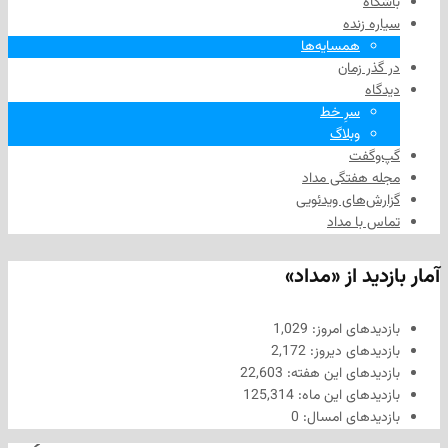
زنده
همسایه‌ها
 زمان
سرِ خط
وبلاگ
فت
هفتگی مداد
های ویدئویی
ا مداد
د از «مداد»
های امروز:
1,029
های دیروز:
2,172
های این هفته:
22,603
های این ماه:
125,314
های امسال:
0