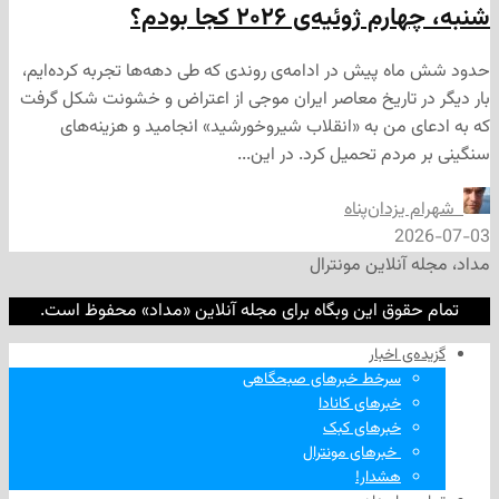
ئیه‌ی ۲۰۲۶ کجا بودم؟
 پیش در ادامه‌ی روندی که طی دهه‌ها تجربه کرده‌ایم،
 تاریخ معاصر ایران موجی از اعتراض و خشونت شکل گرفت
 من به «انقلاب شیروخورشید» انجامید و هزینه‌های
دم تحمیل کرد. در این...
زدان‌پناه
2
نلاین مونترال
وق این وبگاه برای مجله آنلاین «مداد» محفوظ است.
‌ اخبار
سرخط خبرهای صبحگاهی
خبرهای کانادا
خبرهای کبک
‌ خبرهای مونترال
هشدار!