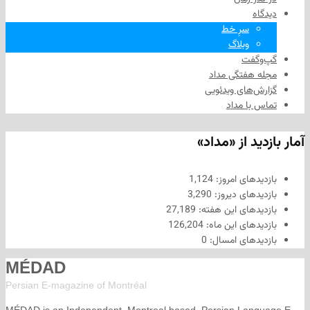
سرِ خط
وبلاگ
فت
هفتگی مداد
های ویدئویی
ا مداد
د از «مداد»
های امروز:
1,124
های دیروز:
3,290
های این هفته:
27,189
های این ماه:
126,204
های امسال:
0
MÉDAD
Persian E-magazine of Montr
éal
MÉDAD is an Independent, Montreal based, Persian La