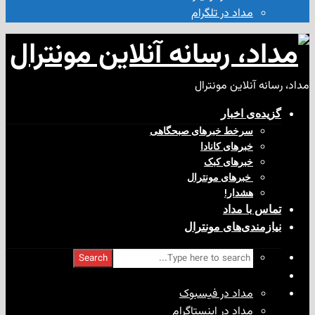
مداد در تلگرام
آنلاین مونترال
ی‌ اخبار
سرخط خبرهای صبحگاهی
خبرهای کانادا
خبرهای کبک
‌ خبرهای مونترال
هشدار!
با مداد
ندی‌های مونترال
Search
مداد در فیسبوک
مداد در اینستاگرام