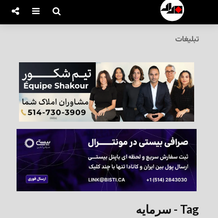
تبلیغات
Tag - سرمایه