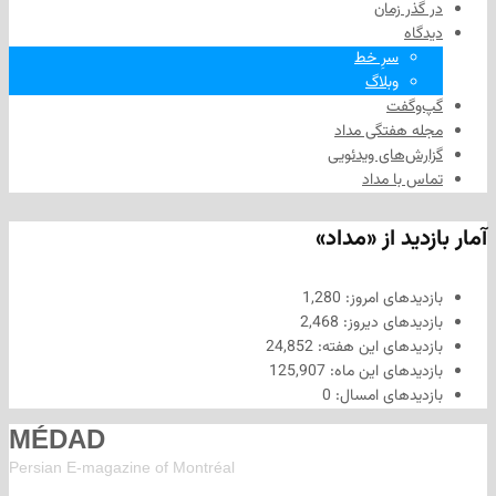
 زمان
سرِ خط
وبلاگ
فت
هفتگی مداد
های ویدئویی
ا مداد
د از «مداد»
های امروز:
1,280
های دیروز:
2,468
های این هفته:
24,852
های این ماه:
125,907
های امسال:
0
MÉDAD
Persian E-magazine of Montr
éal