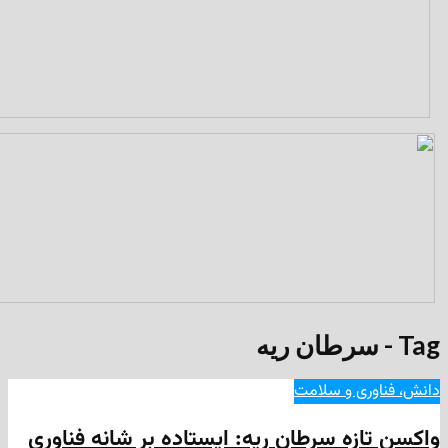
ری و سلامت
زه سرطان ریه: ایستاده بر شانه فناوری