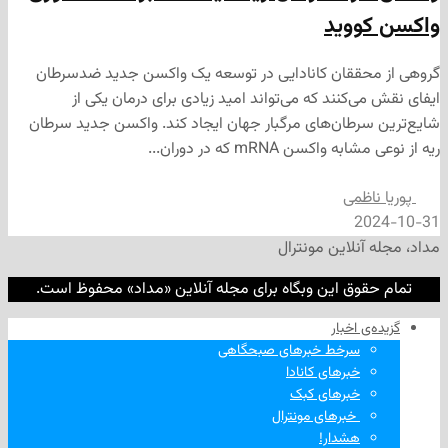
ووید
حققان کانادایی در توسعه یک واکسن جدید ضدسرطان
‌کنند که می‌تواند امید زیادی برای درمان یکی از
رطان‌های مرگبار جهان ایجاد کند. واکسن جدید سرطان
کسن mRNA که در دوران...
ظمی
2
نلاین مونترال
وق این وبگاه برای مجله آنلاین «مداد» محفوظ است.
‌ اخبار
سرخط خبرهای صبحگاهی
خبرهای کانادا
خبرهای کبک
‌ خبرهای مونترال
هشدار!