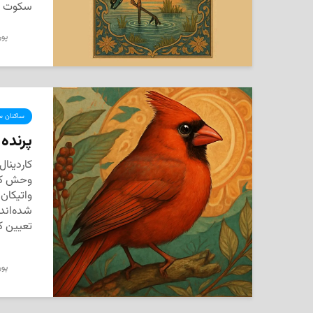
سکوت تنه
پور
ساکنان سر
پرنده
کاردینا
وحش کان
واتیکان 
شده‌اند 
تعیین کن
پور