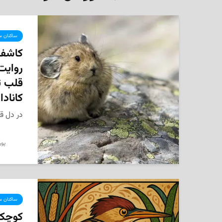
ساکنان سر
کاشفا
روایت
قلب تپ
کانادا
در دل ق
پور
ساکنان سر
کوچک‌