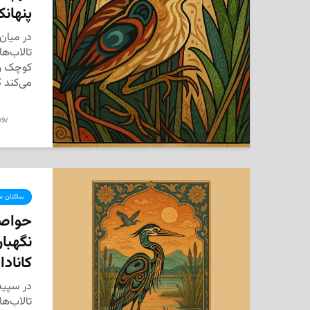
پنهانک
در میان 
تالاب‌های
کوچک و 
می‌کند 
پور
ساکنان سر
حواصی
نگهبا
کانادا
در سپیده
تالاب‌ها