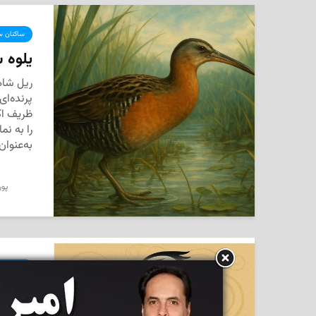
ساکنان سر
یلوه 
پرنده‌ا
ظریف اک
را به نم
به‌عنوان
پور
ساکنان سر
پلیکا