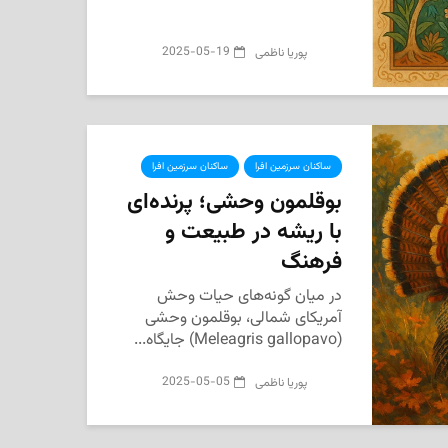
2025-05-19
پوریا ناظمی
ساکنان سرزمین افرا
ساکنان سرزمین افرا
بوقلمون وحشی؛ پرنده‌ای
با ریشه در طبیعت و
فرهنگ
در میان گونه‌های حیات وحش
آمریکای شمالی، بوقلمون وحشی
(Meleagris gallopavo) جایگاه...
2025-05-05
پوریا ناظمی