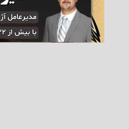
پلیکان 
پرنده‌ا
که آسمان
شمالی را
پور
ساکنان سر
نگهبا
شمال
خارپشت 