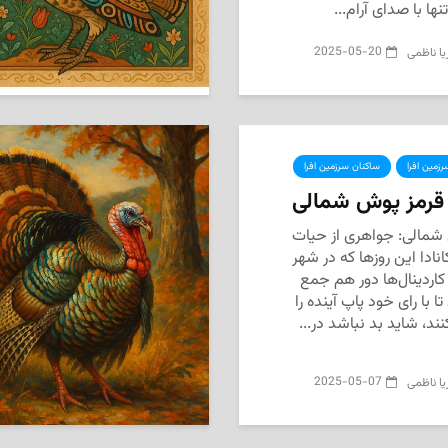
ا با صدای آرام...
2025-05-20
یا ناظمی
زمین افرا
ساکنان سرزمین افرا
‌ قرمز پوش شمالی
ل شمالی: جواهری از حیات
ادا این روزها که در شهر
کاردینال‌ها دور هم جمع
تا با رای خود پاپ آینده را
ند، شاید بد نباشد در...
2025-05-07
یا ناظمی