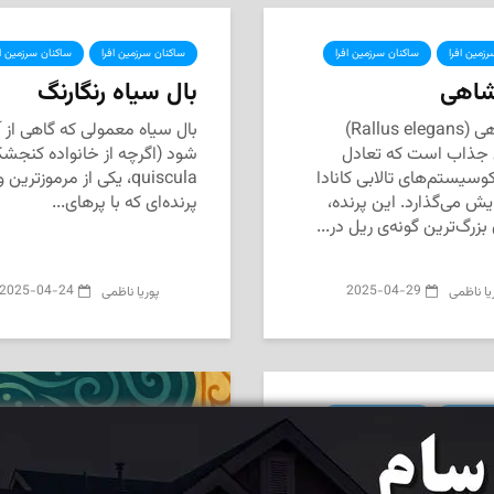
زمین افرا
ساکنان سرزمین افرا
ساکنان سرزمین افرا
ساکنان سرزمین اف
شاهی
بال سیاه رنگارنگ
ریل شاهی (Rallus elegans)
بال سیاه معمولی که گاهی از
ی جذاب است که تعادل
وسیستم‌های تالابی کانادا
quiscula، یکی از مرمو
ایش می‌گذارد. این پرنده،
پرنده‌ای که با پرهای...
 بزرگ‌ترین گونه‌ی ریل در...
2025-04-24
2025-04-29
یا ناظمی
پوریا ناظمی
زمین افرا
ساکنان سرزمین افرا
ن سفید