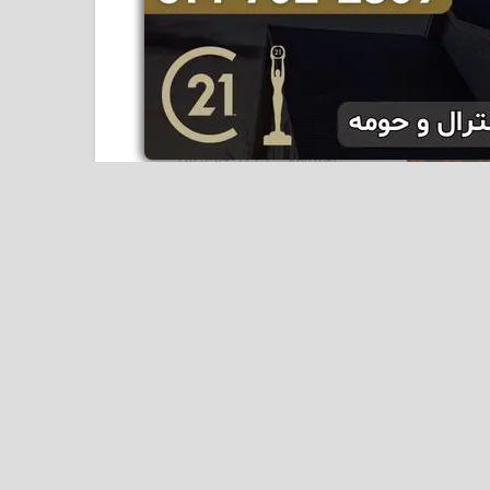
روایتی دربارهٔ ماهی آزاد آتلانتیک –
Salmo salar
2025-04-17
پوریا ناظمی
ساکنان سرزمین افرا
ساکنان سرزمین افرا
سمور رودخانه‌ای؛
هنرمند بازی در آب‌های
سرد
در روزهای معتدل بهار که برف‌ها در
کنار رودخانه‌های کانادا آب
می‌شوند، ممکن است ناگهان...