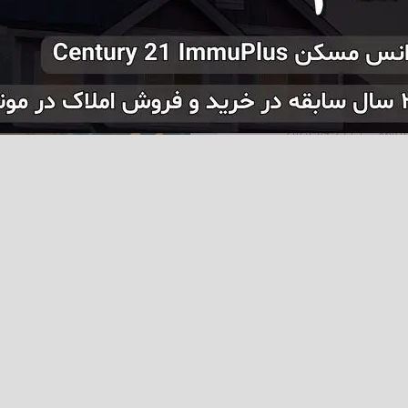
سفید آمریکایی
(Pelecanus erythrorhynchos)
ی باشکوه و چشمگیر است
‌ها و تالاب‌های آمریکای
 مزین می‌کند. این گونه...
2025-04-21
یا ناظمی
زمین افرا
ساکنان سرزمین افرا
ن ساکت جنگل‌های
ی
امریکای شمالی