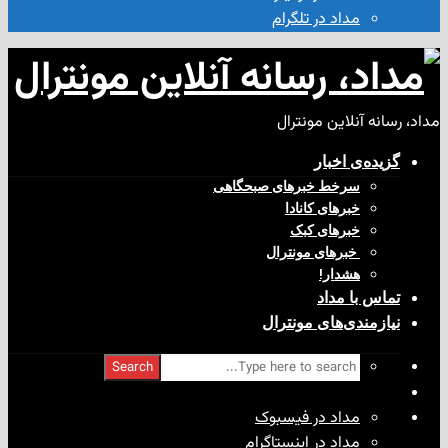
مداد در تلگرام
آنلاین مونترال
ی‌ اخبار
سرخط خبرهای صبحگاهی
خبرهای کانادا
خبرهای کبک
‌ خبرهای مونترال
هشدار!
با مداد
ندی‌های مونترال
Search
مداد در فیسبوک
مداد در اینستاگرام