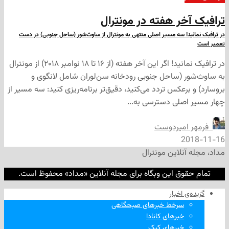
خر هفته در مونترال
د! سه مسیر اصلی منتهی به مونترال از ساوث‌شور (ساحل جنوبی) در دست
در ترافیک نمانید! اگر این آخر هفته (از ۱۶ تا ۱۸ نوامبر ۲۰۱۸) از مونترال
 (ساحل جنوبی رودخانه سن‌لوران شامل لانگوی و
رعکس تردد می‌کنید، دقیق‌تر برنامه‌ریزی کنید: سه مسیر از
صلی دسترسی به...
 امیردوست
2
نلاین مونترال
وق این وبگاه برای مجله آنلاین «مداد» محفوظ است.
‌ اخبار
سرخط خبرهای صبحگاهی
خبرهای کانادا
خبرهای کبک