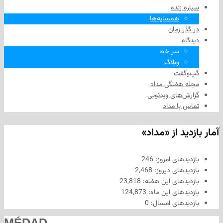
زنده
همسایه‌ها
 زمان
سرِ خط
وبلاگ
فت
هفتگی مداد
های ویدئویی
ا مداد
د از «مداد»
های امروز:
246
های دیروز:
2,468
های این هفته:
23,818
های این ماه:
124,873
های امسال:
0
MÉDAD