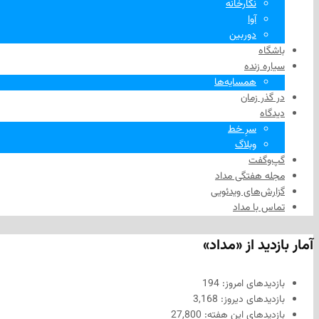
نگارخانه
آوا
دوربین
باشگاه
سیاره زنده
همسایه‌ها
در گذر زمان
دیدگاه
سرِ خط
وبلاگ
گپ‌وگفت
مجله هفتگی مداد
گزارش‌های ویدئویی
تماس با مداد
آمار بازدید از «مداد»
بازدیدهای امروز:
194
بازدیدهای دیروز:
3,168
بازدیدهای این هفته:
27,800