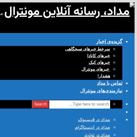
مد
گزیده‌ی‌ اخبار
سرخط خبرهای صبحگاهی
خبرهای کانادا
خبرهای کبک
‌ خبرهای مونترال
هشدار!
تماس با مداد
نیازمندی‌های مونترال
Search
مداد در فیسبوک
مداد در اینستاگرام
مداد در توئیتر