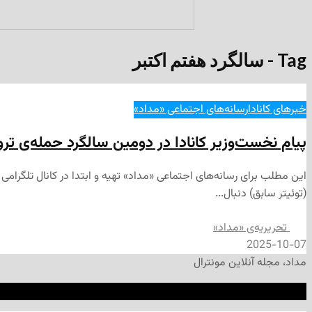
Tag - سالگرد هفتم اکتبر
خبرهای کانادا
رسانه‌های اجتماعی «مداد»
پیام نخست‌وزیر کانادا در دومین سالگرد حمله‌‌ی ت
(توئیتر سابق) دنبال...
تحریریه‌ی «مداد»
2025-10-07
مداد، مجله آنلاین مونترال