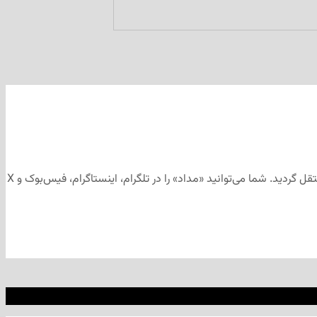
این مطلب برای رسانه‌های اجتماعی «مداد» تهیه و ابتدا در کانال تلگرامی «مداد» به آدرس منتشر شد و سپس جهت آرشیو به وب‌سایت «مداد» منتقل گردید. شما می‌توانید «مداد» را در تلگرام، اینستاگرام، فیس‌بوک و X