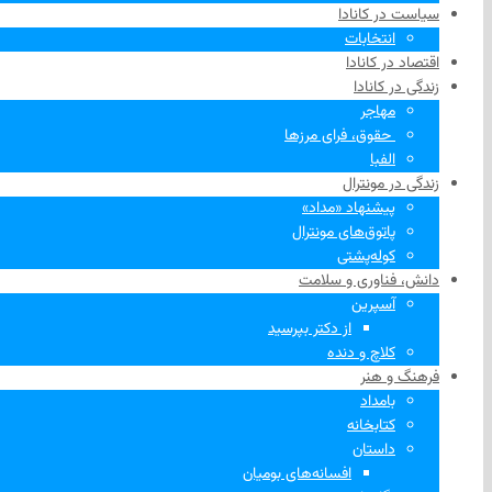
سیاست در کانادا
انتخابات
اقتصاد در کانادا
زندگی در کانادا
مهاجر
‌ حقوق، فرای مرزها
الفبا
زندگی در مونترال
پیشنهاد «مداد»
پاتوق‌های مونترال
کوله‌پشتی
دانش، فناوری و سلامت
آسپرین
از دکتر بپرسید
کلاچ و دنده
فرهنگ و هنر
بامداد
کتابخانه
داستان
افسانه‌های بومیان