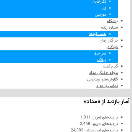
نگارخانه
آوا
دوربین
باشگاه
سیاره زنده
همسایه‌ها
در گذر زمان
دیدگاه
سرِ خط
وبلاگ
گپ‌وگفت
مجله هفتگی مداد
گزارش‌های ویدئویی
تماس با مداد
آمار بازدید از «مداد»
بازدیدهای امروز:
1,311
بازدیدهای دیروز:
2,468
بازدیدهای این هفته:
24,883