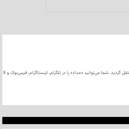
این مطلب برای رسانه‌های اجتماعی «مداد» تهیه و ابتدا در کانال تلگرامی «مداد» به آدرس منتشر شد و سپس جهت آرشیو به وب‌سایت «مداد» منتقل گردید. شما می‌توانید «مداد» را در تلگرام، اینستاگرام، فیس‌بوک و X