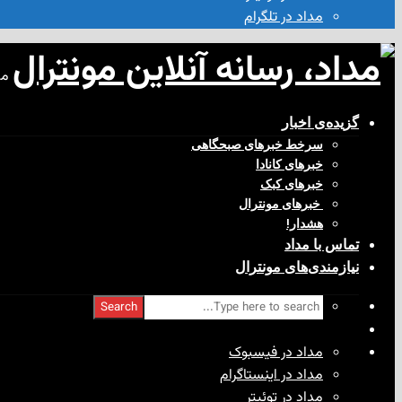
مداد در تلگرام
مد
گزیده‌ی‌ اخبار
سرخط خبرهای صبحگاهی
خبرهای کانادا
خبرهای کبک
‌ خبرهای مونترال
هشدار!
تماس با مداد
نیازمندی‌های مونترال
Search
مداد در فیسبوک
مداد در اینستاگرام
مداد در توئیتر