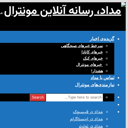
مد
گزیده‌ی‌ اخبار
سرخط خبرهای صبحگاهی
خبرهای کانادا
خبرهای کبک
‌ خبرهای مونترال
هشدار!
تماس با مداد
نیازمندی‌های مونترال
Search
مداد در فیسبوک
مداد در اینستاگرام
مداد در توئیتر