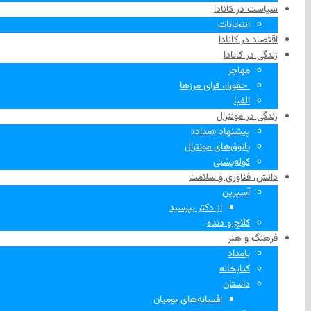
سیاست در کانادا
انتخابات
اقتصاد در کانادا
زندگی در کانادا
مهاجر
‌ حقوق، فرای مرزها
الفبا
زندگی در مونترال
پیشنهاد «مداد»
پاتوق‌های مونترال
کوله‌پشتی
دانش، فناوری و سلامت
آسپرین
از دکتر بپرسید
کلاچ و دنده
فرهنگ و هنر
بامداد
کتابخانه
داستان
افسانه‌های بومیان