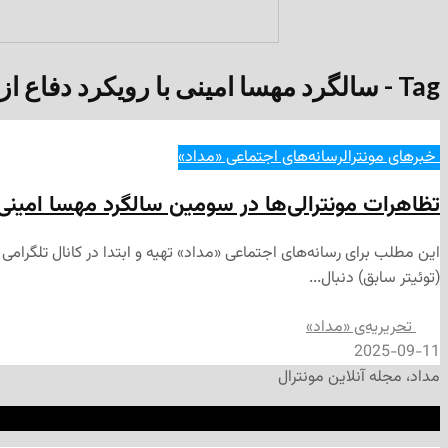
Tag - سالگرد مهسا امینی با رویکرد دفاع از لائیسیته
‌ خبرهای مونترال
رسانه‌های اجتماعی «مداد»
تظاهرات مونترالی‌ها در سومین سالگرد مهسا امینی ب
(توئیتر سابق) دنبال...
تحریریه‌ی «مداد»
2025-09-11
مداد، مجله آنلاین مونترال