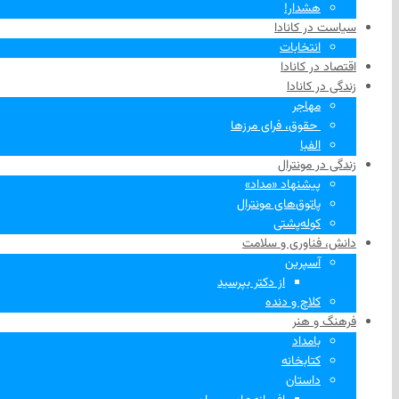
هشدار!
سیاست در کانادا
انتخابات
اقتصاد در کانادا
زندگی در کانادا
مهاجر
‌ حقوق، فرای مرزها
الفبا
زندگی در مونترال
پیشنهاد «مداد»
پاتوق‌های مونترال
کوله‌پشتی
دانش، فناوری و سلامت
آسپرین
از دکتر بپرسید
کلاچ و دنده
فرهنگ و هنر
بامداد
کتابخانه
داستان