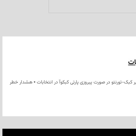
ات
کبک-تورنتو در صورت پیروزی پارتی کبکوآ در انتخابات ▪ هشدار خطر