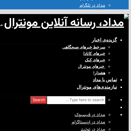
مداد در تلگرام
مد
گزیده‌ی‌ اخبار
سرخط خبرهای صبحگاهی
خبرهای کانادا
خبرهای کبک
‌ خبرهای مونترال
هشدار!
تماس با مداد
نیازمندی‌های مونترال
Search
مداد در فیسبوک
مداد در اینستاگرام
مداد در توئیتر