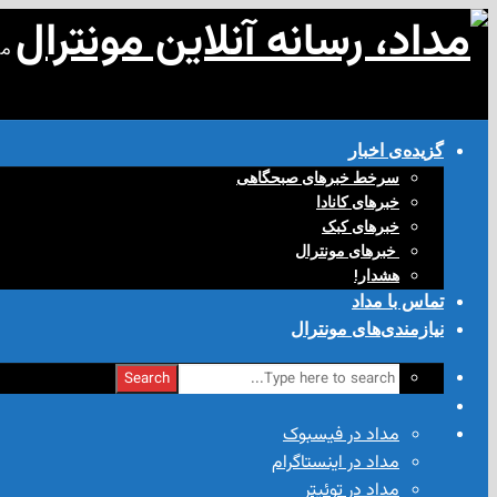
مد
گزیده‌ی‌ اخبار
سرخط خبرهای صبحگاهی
خبرهای کانادا
خبرهای کبک
‌ خبرهای مونترال
هشدار!
تماس با مداد
نیازمندی‌های مونترال
Search
مداد در فیسبوک
مداد در اینستاگرام
مداد در توئیتر