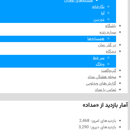
افسانه‌های بومیان
نگارخانه
آوا
دوربین
باشگاه
سیاره زنده
همسایه‌ها
در گذر زمان
دیدگاه
سرِ خط
وبلاگ
گپ‌وگفت
مجله هفتگی مداد
گزارش‌های ویدئویی
تماس با مداد
آمار بازدید از «مداد»
بازدیدهای امروز:
2,468
بازدیدهای دیروز:
3,290