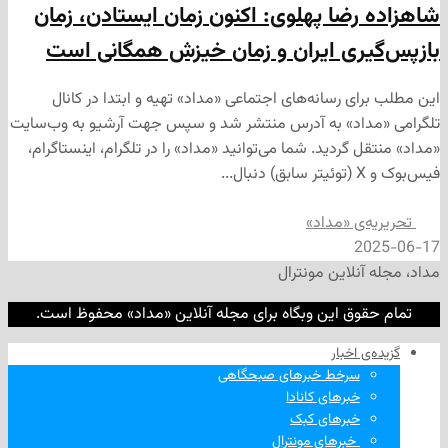
رضا پهلوی: اکنون زمان ایستادن، زمان
ری ایران و زمان خیزش همگانی است
ی رسانه‌های اجتماعی «مداد» تهیه و ابتدا در کانال
داد» به آدرس منتشر شد و سپس جهت آرشیو به وب‌سایت
 گردید. شما می‌توانید «مداد» را در تلگرام، اینستاگرام،
‌ی «مداد»
2
نلاین مونترال
وق این وبگاه برای مجله آنلاین «مداد» محفوظ است.
‌ اخبار
سرخط خبرهای صبحگاهی
خبرهای کانادا
خبرهای کبک
‌ خبرهای مونترال