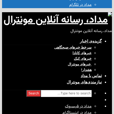
مداد در تلگرام
آنلاین مونترال
ی‌ اخبار
سرخط خبرهای صبحگاهی
خبرهای کانادا
خبرهای کبک
‌ خبرهای مونترال
هشدار!
با مداد
ندی‌های مونترال
Search
مداد در فیسبوک
مداد در اینستاگرام