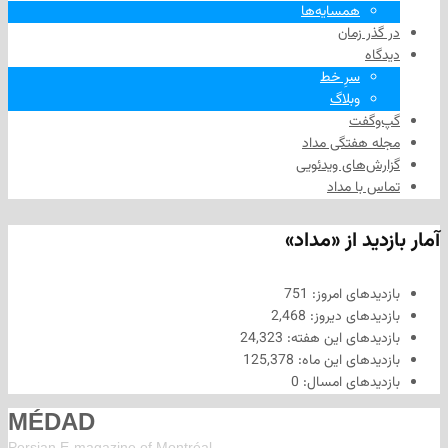
همسایه‌ها
 زمان
سرِ خط
وبلاگ
فت
هفتگی مداد
های ویدئویی
ا مداد
د از «مداد»
های امروز:
751
های دیروز:
2,468
های این هفته:
24,323
های این ماه:
125,378
های امسال:
0
MÉDAD
Persian E-magazine of Montr
éal