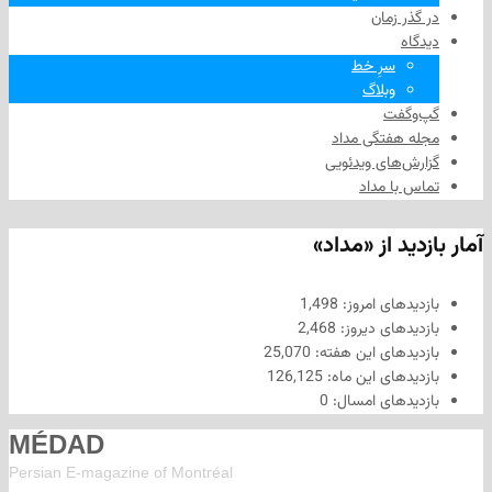
 زمان
سرِ خط
وبلاگ
فت
هفتگی مداد
های ویدئویی
ا مداد
د از «مداد»
های امروز:
1,498
های دیروز:
2,468
های این هفته:
25,070
های این ماه:
126,125
های امسال:
0
MÉDAD
Persian E-magazine of Montr
éal