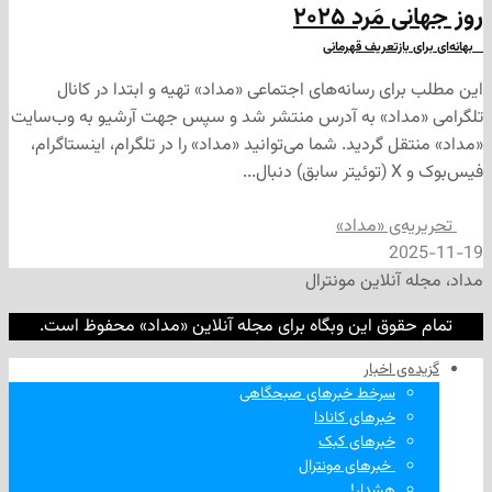
َرد ۲۰۲۵
ازتعریف قهرمانی
ی رسانه‌های اجتماعی «مداد» تهیه و ابتدا در کانال
داد» به آدرس منتشر شد و سپس جهت آرشیو به وب‌سایت
 گردید. شما می‌توانید «مداد» را در تلگرام، اینستاگرام،
‌ی «مداد»
2
نلاین مونترال
وق این وبگاه برای مجله آنلاین «مداد» محفوظ است.
‌ اخبار
سرخط خبرهای صبحگاهی
خبرهای کانادا
خبرهای کبک
‌ خبرهای مونترال
هشدار!