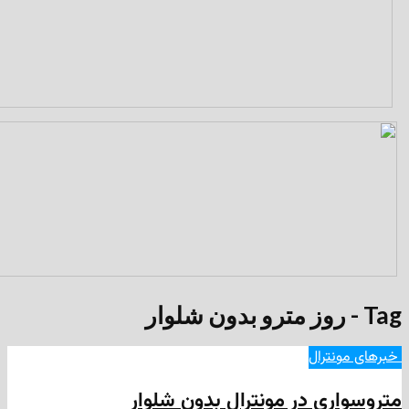
ترال
ی در مونترال بدون شلوار