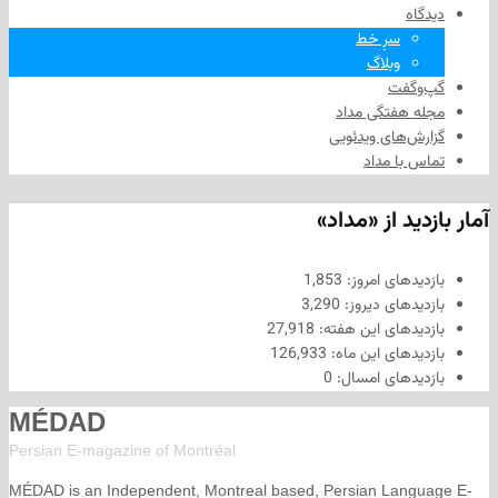
سرِ خط
وبلاگ
فت
هفتگی مداد
های ویدئویی
ا مداد
د از «مداد»
های امروز:
1,853
های دیروز:
3,290
های این هفته:
27,918
های این ماه:
126,933
های امسال:
0
MÉDAD
Persian E-magazine of Montr
éal
MÉDAD is an Independent, Montreal based, Persian La