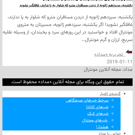
انویه از دیدن مسافران مترو که شلوار به پا ندارند، غافلگیر نشوید
هم ژانویه از دیدن مسافران مترو که شلوار به پا ندارند،
ید! اگر یکشنبه، سیزدهم ژانویه، مسیرتان به متروی
د و خواستید در این روزهای سرد و یخبندان، از وسیله نقلیه
و گرم مونترال...
ه «مداد»
2
نلاین مونترال
وق این وبگاه برای مجله آنلاین «مداد» محفوظ است.
‌ اخبار
سرخط خبرهای صبحگاهی
خبرهای کانادا
خبرهای کبک
‌ خبرهای مونترال
هشدار!
ا مداد