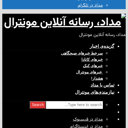
مداد در تلگرام
آنلاین مونترال
ی‌ اخبار
سرخط خبرهای صبحگاهی
خبرهای کانادا
خبرهای کبک
‌ خبرهای مونترال
هشدار!
با مداد
ندی‌های مونترال
Search
مداد در فیسبوک
مداد در اینستاگرام