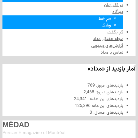
 زمان
سرِ خط
وبلاگ
فت
هفتگی مداد
های ویدئویی
ا مداد
د از «مداد»
های امروز:
769
های دیروز:
2,468
های این هفته:
24,341
های این ماه:
125,396
های امسال:
0
MÉDAD
Persian E-magazine of Montr
éal