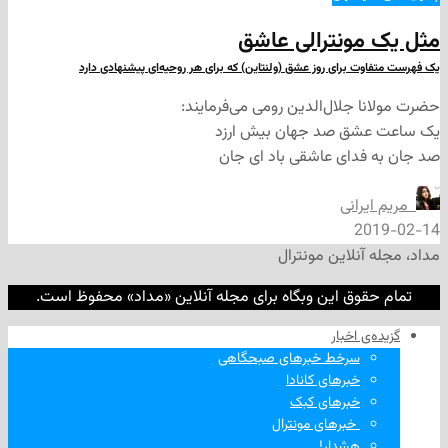
ونترالی عاشق
 برای روز عشق (ولنتاین) که برای هر روحیه‌ای پیشنهادی دارد
 جلال‌الدین رومی می‌فرمایند:
شق صد جهان بیش ارزد
دای عاشقی باد ای جان
رانی
2
نلاین مونترال
وق این وبگاه برای مجله آنلاین «مداد» محفوظ است.
‌ اخبار
سرخط خبرهای صبحگاهی
خبرهای کانادا
خبرهای کبک
‌ خبرهای مونترال
هشدار!