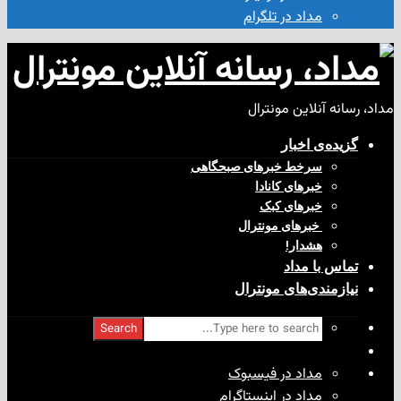
مداد در تلگرام
آنلاین مونترال
ی‌ اخبار
سرخط خبرهای صبحگاهی
خبرهای کانادا
خبرهای کبک
‌ خبرهای مونترال
هشدار!
با مداد
ندی‌های مونترال
Search
مداد در فیسبوک
مداد در اینستاگرام