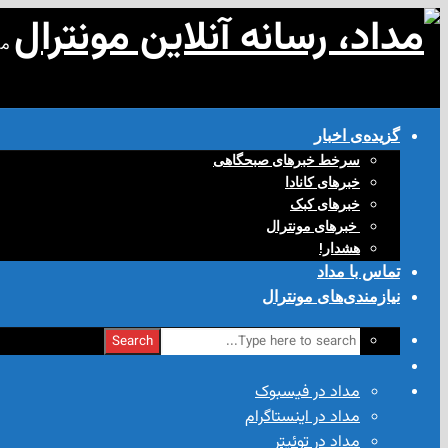
مد
گزیده‌ی‌ اخبار
سرخط خبرهای صبحگاهی
خبرهای کانادا
خبرهای کبک
‌ خبرهای مونترال
هشدار!
تماس با مداد
نیازمندی‌های مونترال
Search
مداد در فیسبوک
مداد در اینستاگرام
مداد در توئیتر