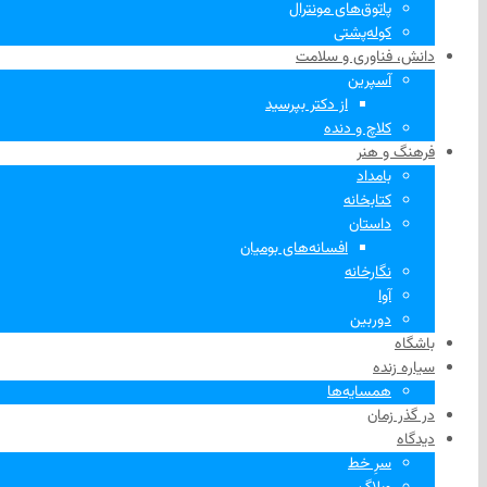
پاتوق‌های مونترال
کوله‌پشتی
دانش، فناوری و سلامت
آسپرین
از دکتر بپرسید
کلاچ و دنده
فرهنگ و هنر
بامداد
کتابخانه
داستان
افسانه‌های بومیان
نگارخانه
آوا
دوربین
باشگاه
سیاره زنده
همسایه‌ها
در گذر زمان
دیدگاه
سرِ خط