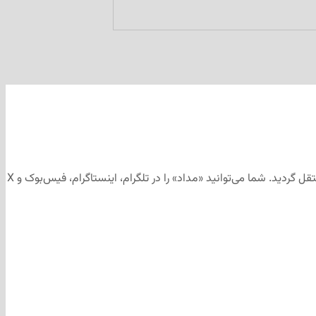
این مطلب برای رسانه‌های اجتماعی «مداد» تهیه و ابتدا در کانال تلگرامی «مداد» به آدرس منتشر شد و سپس جهت آرشیو به وب‌سایت «مداد» منتقل گردید. شما می‌توانید «مداد» را در تلگرام، اینستاگرام، فیس‌بوک و X