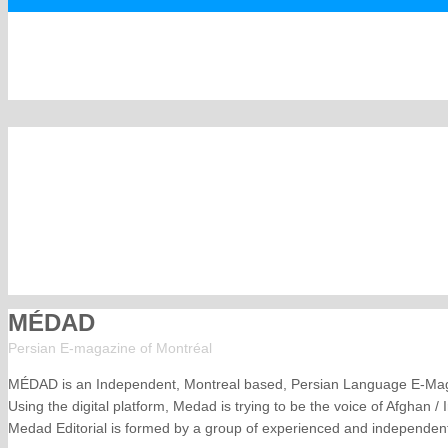
MÉDAD
Persian E-magazine of Montr
éal
MÉDAD is an Independent, Montreal based, Persian Language E-Ma
Using the digital platform, Medad is trying to be the voice of Afghan /
Medad Editorial is formed by a group of experienced and independent 