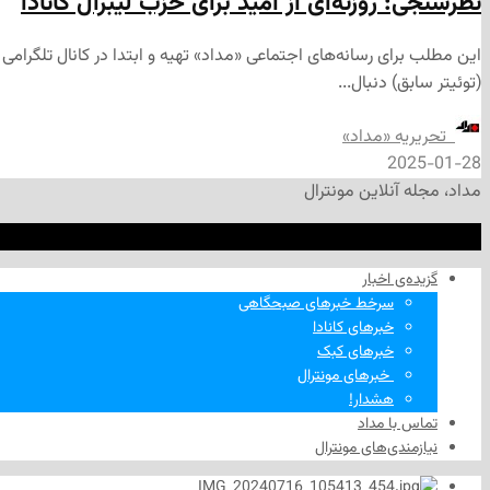
نظرسنجی: روزنه‌ای از امید برای حزب لیبرال کانادا
(توئیتر سابق) دنبال...
‌ تحریریه «مداد»
2025-01-28
مداد، مجله آنلاین مونترال
گزیده‌ی‌ اخبار
سرخط خبرهای صبحگاهی
خبرهای کانادا
خبرهای کبک
‌ خبرهای مونترال
هشدار!
تماس با مداد
نیازمندی‌های مونترال