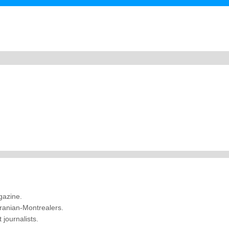
gazine.
 Iranian-Montrealers.
journalists.