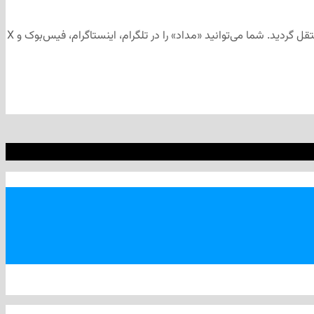
این مطلب برای رسانه‌های اجتماعی «مداد» تهیه و ابتدا در کانال تلگرامی «مداد» به آدرس منتشر شد و سپس جهت آرشیو به وب‌سایت «مداد» منتقل گردید. شما می‌توانید «مداد» را در تلگرام، اینستاگرام، فیس‌بوک و X