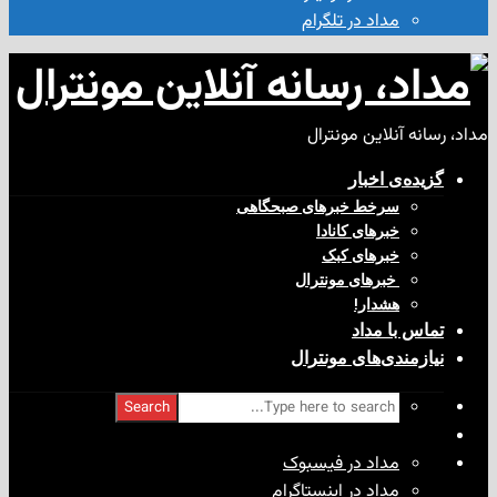
مداد در تلگرام
آنلاین مونترال
ی‌ اخبار
سرخط خبرهای صبحگاهی
خبرهای کانادا
خبرهای کبک
‌ خبرهای مونترال
هشدار!
با مداد
ندی‌های مونترال
Search
مداد در فیسبوک
مداد در اینستاگرام