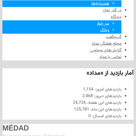
همسایه‌ها
 زمان
سرِ خط
وبلاگ
فت
هفتگی مداد
های ویدئویی
ا مداد
د از «مداد»
های امروز:
1,154
های دیروز:
2,468
های این هفته:
24,726
های این ماه:
125,781
های امسال:
0
MÉDAD
Persian E-magazine of Montr
éal