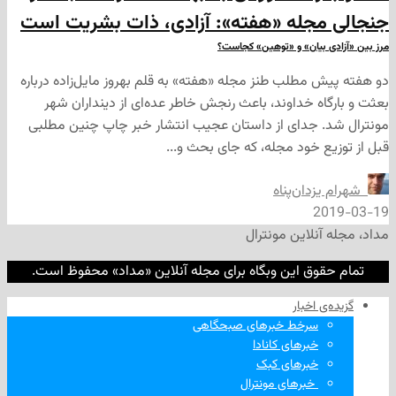
مجله «هفته»: آزادی، ذات بشریت است
 بیان» و «توهین» کجاست؟
 مطلب طنز مجله «هفته» به قلم بهروز مایل‌زاده درباره
اه خداوند، باعث رنجش خاطر عده‌ای از دینداران شهر
 جدای از داستان عجیب انتشار خبر چاپ چنین مطلبی
ع خود مجله، که جای بحث و...
زدان‌پناه
2
نلاین مونترال
وق این وبگاه برای مجله آنلاین «مداد» محفوظ است.
‌ اخبار
سرخط خبرهای صبحگاهی
خبرهای کانادا
خبرهای کبک
‌ خبرهای مونترال