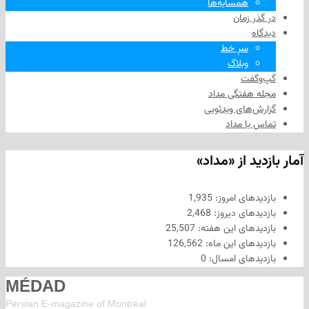
همسایه‌ها
 زمان
سرِ خط
وبلاگ
فت
هفتگی مداد
های ویدئویی
ا مداد
د از «مداد»
های امروز:
1,935
های دیروز:
2,468
های این هفته:
25,507
های این ماه:
126,562
های امسال:
0
MÉDAD
Persian E-magazine of Montr
éal