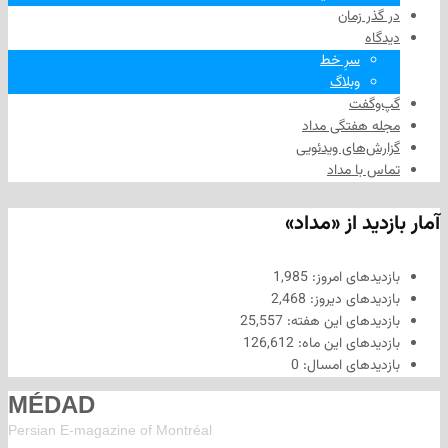
 زمان
سرِ خط
وبلاگ
فت
هفتگی مداد
های ویدئویی
ا مداد
د از «مداد»
های امروز:
1,985
های دیروز:
2,468
های این هفته:
25,557
های این ماه:
126,612
های امسال:
0
MÉDAD
Persian E-magazine of Montr
éal