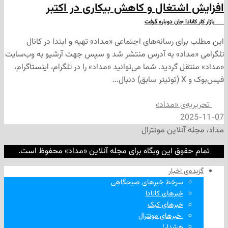
شتغال و کاهش بیکاری در اکتبر
ا جان دوباره گرفت
ی رسانه‌های اجتماعی «مداد» تهیه و ابتدا در کانال
داد» به آدرس منتشر شد و سپس جهت آرشیو به وب‌سایت
 گردید. شما می‌توانید «مداد» را در تلگرام، اینستاگرام،
‌ی «مداد»
2
نلاین مونترال
وق این وبگاه برای مجله آنلاین «مداد» محفوظ است.
‌ اخبار
سرخط خبرهای صبحگاهی
خبرهای کانادا
خبرهای کبک
‌ خبرهای مونترال
هشدار!