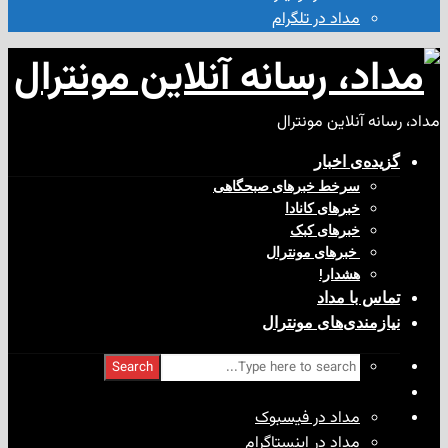
مداد در تلگرام
آنلاین مونترال
ی‌ اخبار
سرخط خبرهای صبحگاهی
خبرهای کانادا
خبرهای کبک
‌ خبرهای مونترال
هشدار!
با مداد
ندی‌های مونترال
Search
مداد در فیسبوک
مداد در اینستاگرام