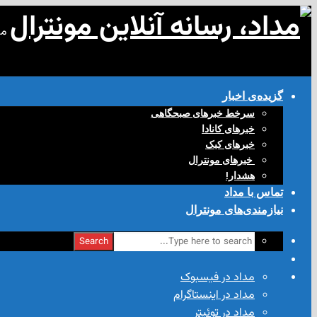
مد
گزیده‌ی‌ اخبار
سرخط خبرهای صبحگاهی
خبرهای کانادا
خبرهای کبک
‌ خبرهای مونترال
هشدار!
تماس با مداد
نیازمندی‌های مونترال
Search
مداد در فیسبوک
مداد در اینستاگرام
مداد در توئیتر