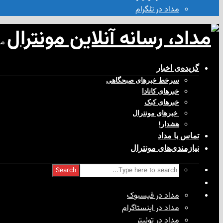
مداد در تلگرام
مد
گزیده‌ی‌ اخبار
سرخط خبرهای صبحگاهی
خبرهای کانادا
خبرهای کبک
‌ خبرهای مونترال
هشدار!
تماس با مداد
نیازمندی‌های مونترال
Search
مداد در فیسبوک
مداد در اینستاگرام
مداد در توئیتر