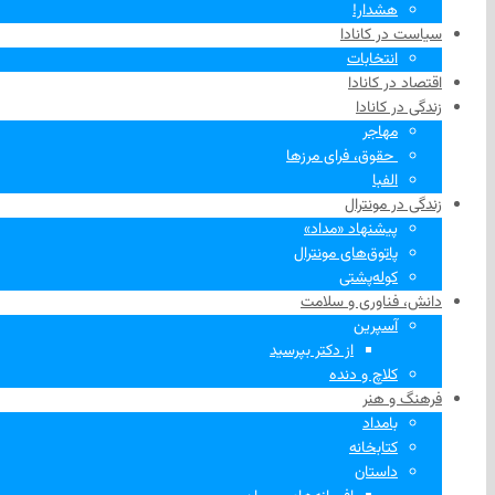
هشدار!
سیاست در کانادا
انتخابات
اقتصاد در کانادا
زندگی در کانادا
مهاجر
‌ حقوق، فرای مرزها
الفبا
زندگی در مونترال
پیشنهاد «مداد»
پاتوق‌های مونترال
کوله‌پشتی
دانش، فناوری و سلامت
آسپرین
از دکتر بپرسید
کلاچ و دنده
فرهنگ و هنر
بامداد
کتابخانه
داستان