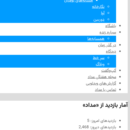
افسانه‌های بومیان
نگارخانه
آوا
دوربین
باشگاه
سیاره زنده
همسایه‌ها
در گذر زمان
دیدگاه
سرِ خط
وبلاگ
گپ‌وگفت
مجله هفتگی مداد
گزارش‌های ویدئویی
تماس با مداد
آمار بازدید از «مداد»
بازدیدهای امروز:
5
بازدیدهای دیروز:
2,468