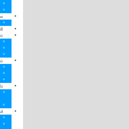
نمای نزدیک
هشدار!
سیاست در کانادا
انتخابات
اقتصاد در کانادا
زندگی در کانادا
مهاجر
‌ حقوق، فرای مرزها
الفبا
زندگی در مونترال
پیشنهاد «مداد»
پاتوق‌های مونترال
کوله‌پشتی
دانش، فناوری و سلامت
آسپرین
از دکتر بپرسید
کلاچ و دنده
فرهنگ و هنر
بامداد
کتابخانه