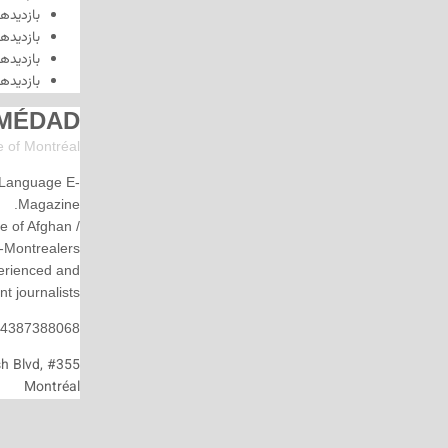
بازدیدهای دیروز:
2,468
بازدیدهای این هفته:
23,837
بازدیدهای این ماه:
124,892
بازدیدهای امسال:
0
MÉDAD
Persian E-magazine of Montr
éal
MÉDAD is an Independent, Montreal based, Persian Language E-
Magazine.
Using the digital platform, Medad is trying to be the voice of Afghan /
Iranian-Montrealers.
Medad Editorial is formed by a group of experienced and
independent journalists.
Tel: 4387388068
Address:3285 Cavendish Blvd, #355
Montréal