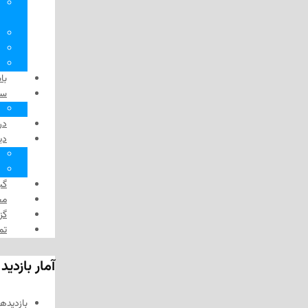
داستان
افسانه‌های بومیان
نگارخانه
آوا
دوربین
باشگاه
سیاره زنده
همسایه‌ها
در گذر زمان
دیدگاه
سرِ خط
وبلاگ
گپ‌وگفت
مجله هفتگی مداد
گزارش‌های ویدئویی
تماس با مداد
آمار بازدید از «مداد»
بازدیدهای امروز:
265