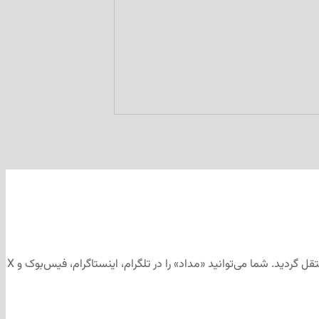
این مطلب برای رسانه‌های اجتماعی «مداد» تهیه و ابتدا در کانال تلگرامی «مداد» به آدرس منتشر شد و سپس جهت آرشیو به وب‌سایت «مداد» منتقل گردید. شما می‌توانید «مداد» را در تلگرام، اینستاگرام، فیس‌بوک و X