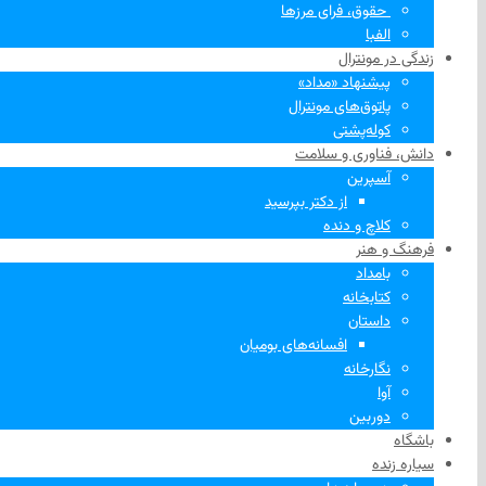
‌ حقوق، فرای مرزها
الفبا
زندگی در مونترال
پیشنهاد «مداد»
پاتوق‌های مونترال
کوله‌پشتی
دانش، فناوری و سلامت
آسپرین
از دکتر بپرسید
کلاچ و دنده
فرهنگ و هنر
بامداد
کتابخانه
داستان
افسانه‌های بومیان
نگارخانه
آوا
دوربین
باشگاه
سیاره زنده