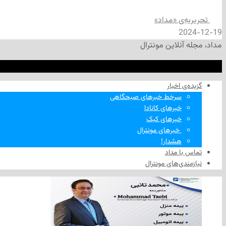
تحریریه‌ی «مداد»
2024-12-19
مداد، مجله آنلاین مونترال
گزیده‌ی‌ اخبار
سرخط خبرهای صبحگاهی
خبرهای کانادا
خبرهای کبک
‌ خبرهای مونترال
هشدار!
تماس با مداد
نیازمندی‌های مونترال