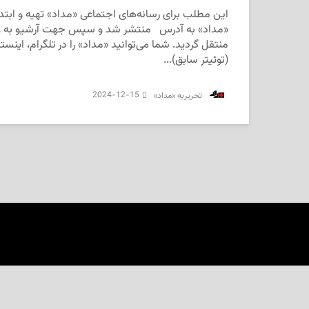
این مطلب برای رسانه‌های اجتماعی «مداد» تهیه و ابتدا 
«مداد» به آدرس منتشر شد و سپس جهت آرشیو به و
(توئیتر سابق)...
2024-12-15
‌ تحریریه «مداد»