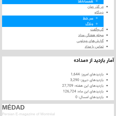
همسایه‌ها
 زمان
سرِ خط
وبلاگ
فت
هفتگی مداد
های ویدئویی
ا مداد
د از «مداد»
های امروز:
1,644
های دیروز:
3,290
های این هفته:
27,709
های این ماه:
126,724
های امسال:
0
MÉDAD
Persian E-magazine of Montr
éal