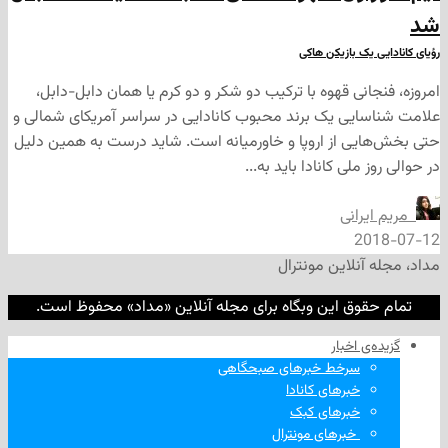
یک بازیکن هاکی
نی قهوه با ترکیب دو شکر و دو کرم یا همان دابل-دابل،
یی یک برند محبوب کانادایی در سراسر آمریکای شمالی و
ی از اروپا و خاورمیانه است. شاید درست به همین دلیل
ملی کانادا باید به...
رانی
2
نلاین مونترال
وق این وبگاه برای مجله آنلاین «مداد» محفوظ است.
‌ اخبار
سرخط خبرهای صبحگاهی
خبرهای کانادا
خبرهای کبک
‌ خبرهای مونترال