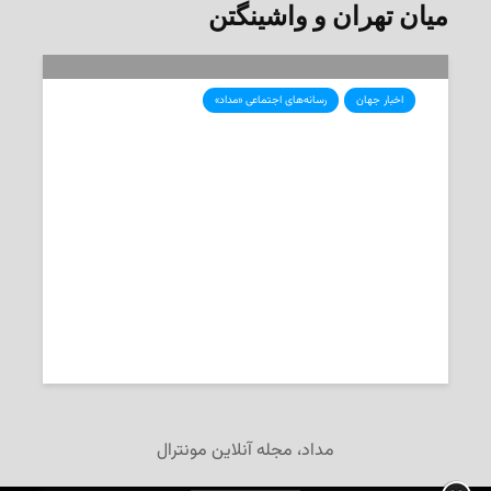
میان تهران و واشینگتن
اخبار جهان
رسانه‌های اجتماعی «مداد»
پایان دور چهارم مذاکرات
جمهوری‌اسلامی و آمریکا: دو طرف
مذاکره امروز را مثبت خواندند
2025-05-11
تحریریه‌ی «مداد»
مداد، مجله آنلاین مونترال