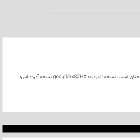
شماره ششم مجله هفتگی «مداد» منتشر شد. (دانلود «مداد» ششم) با نصب اپلیکیشن «مداد» آرشیو کامل مجلات هفتگی «مداد» همیشه همراهتان است. نسخه اندروید: goo.gl/xx8ZHX نسخه آی.او.اس: