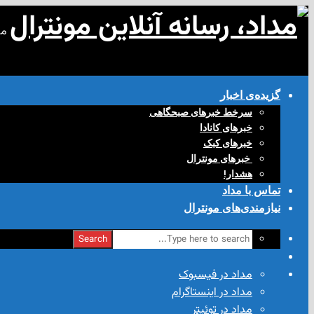
مد
گزیده‌ی‌ اخبار
سرخط خبرهای صبحگاهی
خبرهای کانادا
خبرهای کبک
‌ خبرهای مونترال
هشدار!
تماس با مداد
نیازمندی‌های مونترال
Search
مداد در فیسبوک
مداد در اینستاگرام
مداد در توئیتر