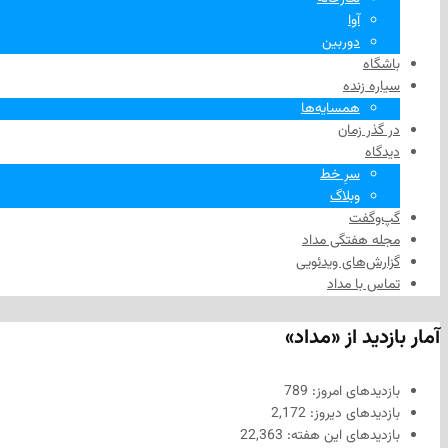
آوا
دوربین
باشگاه
سیاره زنده
همسایه‌ها
در گذر زمان
دیدگاه
سرِ خط
وبلاگ
گپ‌وگفت
مجله هفتگی مداد
گزارش‌های ویدئویی
تماس با مداد
آمار بازدید از «مداد»
بازدیدهای امروز:
789
بازدیدهای دیروز:
2,172
بازدیدهای این هفته:
22,363