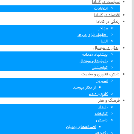
سیاست در کانادا
انتخابات
اقتصاد در کانادا
زندگی در کانادا
مهاجر
‌ حقوق، فرای مرزها
الفبا
زندگی در مونترال
پیشنهاد «مداد»
پاتوق‌های مونترال
کوله‌پشتی
دانش، فناوری و سلامت
آسپرین
از دکتر بپرسید
کلاچ و دنده
فرهنگ و هنر
بامداد
کتابخانه
داستان
افسانه‌های بومیان
نگارخانه