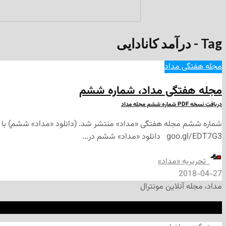
Tag - درآمد کانادایی
مجله هفتگی مداد
مجله هفتگی مداد، شماره ششم
دریافت نسخه PDF شماره ششم مجله مداد
goo.gl/EDT7G3 دانلود «مداد» ششم در...
‌ تحریریه «مداد»
2018-04-27
مداد، مجله آنلاین مونترال