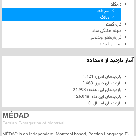
سرِ خط
وبلاگ
فت
هفتگی مداد
های ویدئویی
ا مداد
د از «مداد»
های امروز:
1,421
های دیروز:
2,468
های این هفته:
24,993
های این ماه:
126,048
های امسال:
0
MÉDAD
Persian E-magazine of Montr
éal
MÉDAD is an Independent, Montreal based, Persian La