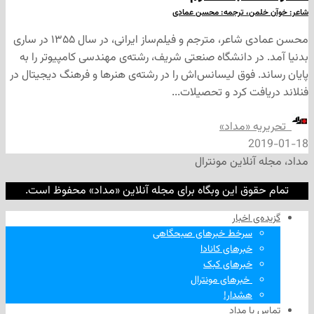
من، ترجمه: محسن عمادی
محسن عمادی شاعر، مترجم و فیلم‌ساز ایرانی، در سال ۱۳۵۵ در ساری
در دانشگاه صنعتی شریف، رشته‌ی مهندسی کامپیوتر را به
. فوق لیسانس‌اش را در رشته‌ی هنرها و فرهنگ دیجیتال در
ت کرد و تحصیلات...
ه «مداد»
2
نلاین مونترال
وق این وبگاه برای مجله آنلاین «مداد» محفوظ است.
‌ اخبار
سرخط خبرهای صبحگاهی
خبرهای کانادا
خبرهای کبک
‌ خبرهای مونترال
هشدار!
ا مداد