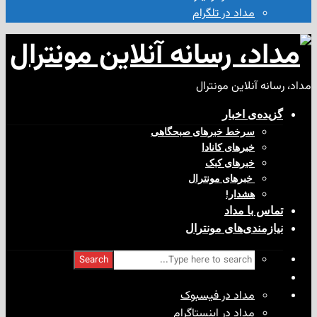
مداد در تلگرام
آنلاین مونترال
ی‌ اخبار
سرخط خبرهای صبحگاهی
خبرهای کانادا
خبرهای کبک
‌ خبرهای مونترال
هشدار!
با مداد
ندی‌های مونترال
Search
مداد در فیسبوک
مداد در اینستاگرام