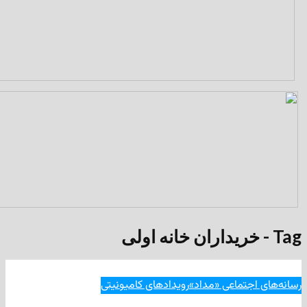
جتماعی «مداد»
رویدادهای کامیونیتی