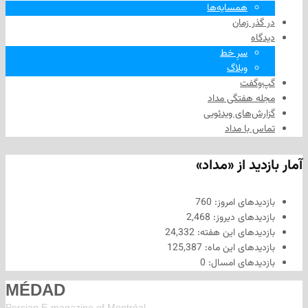
همسایه‌ها
 زمان
سرِ خط
وبلاگ
فت
هفتگی مداد
های ویدئویی
ا مداد
د از «مداد»
های امروز:
760
های دیروز:
2,468
های این هفته:
24,332
های این ماه:
125,387
های امسال:
0
MÉDAD
Persian E-magazine of Montr
éal