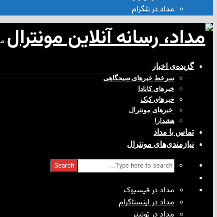
مداد در تلگرام
مد
گزیده‌ی‌ اخبار
سرخط خبرهای صبحگاهی
خبرهای کانادا
خبرهای کبک
‌ خبرهای مونترال
هشدار!
تماس با مداد
نیازمندی‌های مونترال
Search
مداد در فیسبوک
مداد در اینستاگرام
مداد در توئیتر