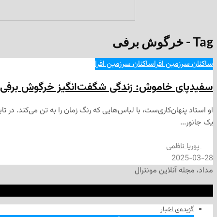
Tag - خرگوش برفی
ساکنان سرزمین افرا
ساکنان سرزمین افرا
سفیدپای خاموش: زندگی شگفت‌انگیز خرگوش برفی د
او استاد پنهان‌کاری‌ست، با لباس‌هایی که رنگ زمان را به تن می‌کند. در ت
یک جانور...
پوریا ناظمی
2025-03-28
مداد، مجله آنلاین مونترال
گزیده‌ی‌ اخبار