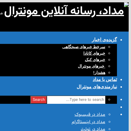
مد
گزیده‌ی‌ اخبار
سرخط خبرهای صبحگاهی
خبرهای کانادا
خبرهای کبک
‌ خبرهای مونترال
هشدار!
تماس با مداد
نیازمندی‌های مونترال
Search
مداد در فیسبوک
مداد در اینستاگرام
مداد در توئیتر