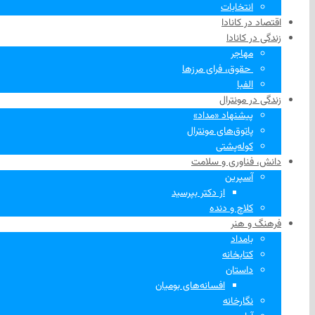
انتخابات
اقتصاد در کانادا
زندگی در کانادا
مهاجر
‌ حقوق، فرای مرزها
الفبا
زندگی در مونترال
پیشنهاد «مداد»
پاتوق‌های مونترال
کوله‌پشتی
دانش، فناوری و سلامت
آسپرین
از دکتر بپرسید
کلاچ و دنده
فرهنگ و هنر
بامداد
کتابخانه
داستان
افسانه‌های بومیان
نگارخانه