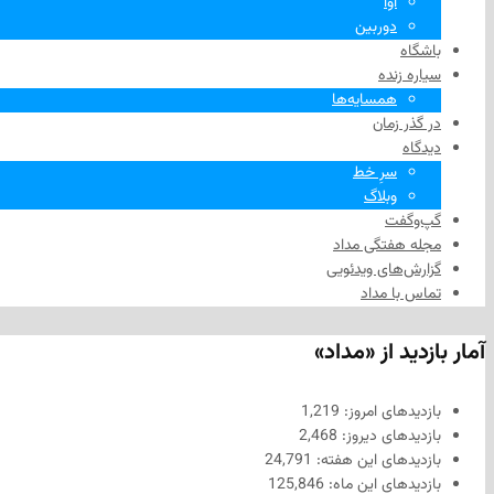
آوا
دوربین
باشگاه
سیاره زنده
همسایه‌ها
در گذر زمان
دیدگاه
سرِ خط
وبلاگ
گپ‌وگفت
مجله هفتگی مداد
گزارش‌های ویدئویی
تماس با مداد
آمار بازدید از «مداد»
بازدیدهای امروز:
1,219
بازدیدهای دیروز:
2,468
بازدیدهای این هفته:
24,791
بازدیدهای این ماه:
125,846