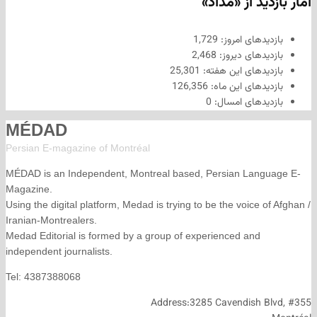
د از «مداد»
های امروز:
1,729
های دیروز:
2,468
های این هفته:
25,301
های این ماه:
126,356
های امسال:
0
MÉDAD
Persian E-magazine of Montr
éal
MÉDAD is an Independent, Montreal based, Persian La
Magazine.
Using the digital platform, Medad is trying to be the voice
Iranian-Montrealers.
Medad Editorial is formed by a group of experienced and
independent journalists.
Tel: 4387388068
Address:3285 Cavendish