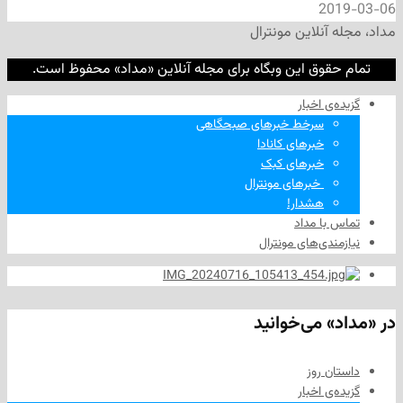
2
نلاین مونترال
وق این وبگاه برای مجله آنلاین «مداد» محفوظ است.
‌ اخبار
سرخط خبرهای صبحگاهی
خبرهای کانادا
خبرهای کبک
‌ خبرهای مونترال
هشدار!
ا مداد
دی‌های مونترال
 می‌خوانید
 روز
‌ اخبار