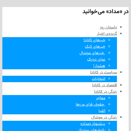
 می‌خوانید
 روز
‌ اخبار
خبرهای کانادا
خبرهای کبک
‌ خبرهای مونترال
نمای نزدیک
هشدار!
در کانادا
انتخابات
در کانادا
ر کانادا
مهاجر
‌ حقوق، فرای مرزها
الفبا
در مونترال
پیشنهاد «مداد»
پاتوق‌های مونترال