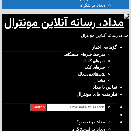
مداد در تلگرام
آنلاین مونترال
ی‌ اخبار
سرخط خبرهای صبحگاهی
خبرهای کانادا
خبرهای کبک
‌ خبرهای مونترال
هشدار!
با مداد
ندی‌های مونترال
Search
مداد در فیسبوک
مداد در اینستاگرام