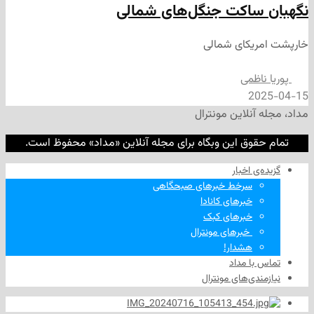
ساکت جنگل‌های شمالی
یکای شمالی
ظمی
2
نلاین مونترال
وق این وبگاه برای مجله آنلاین «مداد» محفوظ است.
‌ اخبار
سرخط خبرهای صبحگاهی
خبرهای کانادا
خبرهای کبک
‌ خبرهای مونترال
هشدار!
ا مداد
دی‌های مونترال