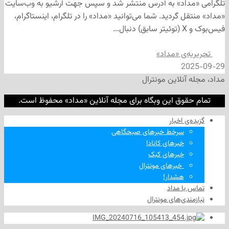
داد» به آدرس منتشر شد و سپس جهت آرشیو به وب‌سایت
 گردید. شما می‌توانید «مداد» را در تلگرام، اینستاگرام،
‌ی «مداد»
2
نلاین مونترال
وق این وبگاه برای مجله آنلاین «مداد» محفوظ است.
‌ اخبار
سرخط خبرهای صبحگاهی
خبرهای کانادا
خبرهای کبک
‌ خبرهای مونترال
هشدار!
ا مداد
دی‌های مونترال