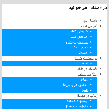
 می‌خوانید
 روز
‌ اخبار
خبرهای کانادا
خبرهای کبک
‌ خبرهای مونترال
نمای نزدیک
هشدار!
در کانادا
انتخابات
در کانادا
ر کانادا
مهاجر
‌ حقوق، فرای مرزها
الفبا
در مونترال
پیشنهاد «مداد»
پاتوق‌های مونترال