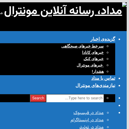
مد
گزیده‌ی‌ اخبار
سرخط خبرهای صبحگاهی
خبرهای کانادا
خبرهای کبک
‌ خبرهای مونترال
هشدار!
تماس با مداد
نیازمندی‌های مونترال
Search
مداد در فیسبوک
مداد در اینستاگرام
مداد در توئیتر