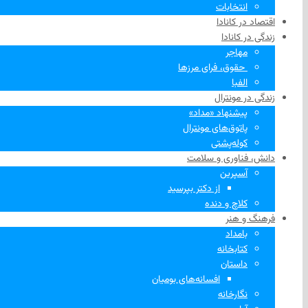
انتخابات
اقتصاد در کانادا
زندگی در کانادا
مهاجر
‌ حقوق، فرای مرزها
الفبا
زندگی در مونترال
پیشنهاد «مداد»
پاتوق‌های مونترال
کوله‌پشتی
دانش، فناوری و سلامت
آسپرین
از دکتر بپرسید
کلاچ و دنده
فرهنگ و هنر
بامداد
کتابخانه
داستان
افسانه‌های بومیان
نگارخانه