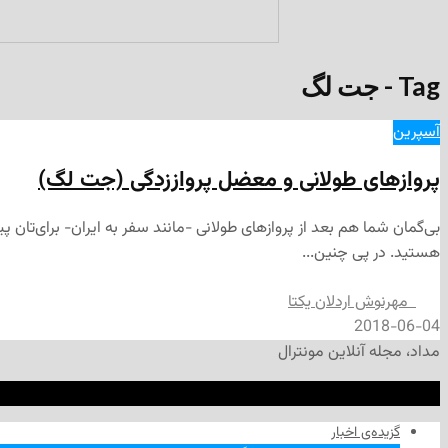
Tag - جت لگ
آسپرین
پروازهای طولانی و معضل پرواززدگی (جت لگ)
هستید. در پی چنین...
‌‌ مهرنوش اردلان یکتا
2018-06-04
مداد، مجله آنلاین مونترال
گزیده‌ی‌ اخبار