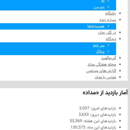
آوا
دوربین
باشگاه
سیاره زنده
همسایه‌ها
در گذر زمان
دیدگاه
سرِ خط
وبلاگ
گپ‌وگفت
مجله هفتگی مداد
گزارش‌های ویدئویی
تماس با مداد
آمار بازدید از «مداد»
بازدیدهای امروز:
3,007
بازدیدهای دیروز:
3,633
بازدیدهای این هفته:
33,369
بازدیدهای این ماه:
130,575