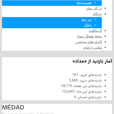
همسایه‌ها
 زمان
سرِ خط
وبلاگ
فت
هفتگی مداد
های ویدئویی
ا مداد
د از «مداد»
های امروز:
761
های دیروز:
2,683
های این هفته:
18,175
های این ماه:
123,497
های امسال:
0
MÉDAD
Persian E-magazine of Montr
éal