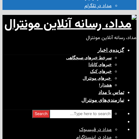
مداد در تلگرام
آنلاین مونترال
ی‌ اخبار
سرخط خبرهای صبحگاهی
خبرهای کانادا
خبرهای کبک
‌ خبرهای مونترال
هشدار!
با مداد
ندی‌های مونترال
Search
مداد در فیسبوک
مداد در اینستاگرام