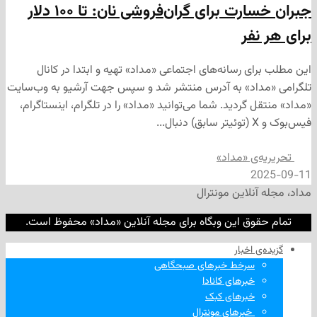
جبران خسارت برای گران‌فروشی نان: تا ۱۰۰ دلار
نفر
ی رسانه‌های اجتماعی «مداد» تهیه و ابتدا در کانال
داد» به آدرس منتشر شد و سپس جهت آرشیو به وب‌سایت
 گردید. شما می‌توانید «مداد» را در تلگرام، اینستاگرام،
‌ی «مداد»
2
نلاین مونترال
وق این وبگاه برای مجله آنلاین «مداد» محفوظ است.
‌ اخبار
سرخط خبرهای صبحگاهی
خبرهای کانادا
خبرهای کبک
‌ خبرهای مونترال