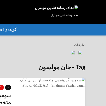
مداد، رسانه آنلاین مونترال
گزیده‌ی‌ اخب
تبلیغات
Tag - جان مولسون
گز
سومین
متخصص