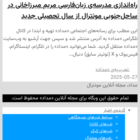
ی مدرسه‌ی زبان‌فارسی مریم میرزاخانی در
بی مونترال از سال تحصیلی جدید
ی رسانه‌های اجتماعی «مداد» تهیه و ابتدا در کانال
داد» به آدرس منتشر شد و سپس جهت آرشیو به وب‌سایت
 گردید. شما می‌توانید «مداد» را در تلگرام، اینستاگرام،
‌ی «مداد»
2
نلاین مونترال
وق این وبگاه برای مجله آنلاین «مداد» محفوظ است.
‌ اخبار
سرخط خبرهای صبحگاهی
خبرهای کانادا
خبرهای کبک
‌ خبرهای مونترال