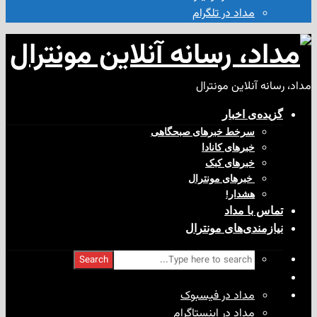
مداد در تلگرام
آنلاین مونترال
ی‌ اخبار
سرخط خبرهای صبحگاهی
خبرهای کانادا
خبرهای کبک
‌ خبرهای مونترال
هشدار!
با مداد
ندی‌های مونترال
Search
مداد در فیسبوک
مداد در اینستاگرام