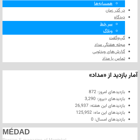
همسایه‌ها
 زمان
سرِ خط
وبلاگ
فت
هفتگی مداد
های ویدئویی
ا مداد
د از «مداد»
های امروز:
872
های دیروز:
3,290
های این هفته:
26,937
های این ماه:
125,952
های امسال:
0
MÉDAD
Persian E-magazine of Montr
éal